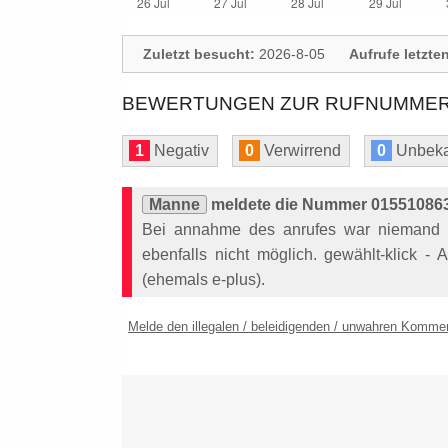
Zuletzt besucht:
2026-8-05
Aufrufe letzte
BEWERTUNGEN ZUR RUFNUMMER: 
1
Negativ
0
Verwirrend
0
Unbeka
Manne
meldete die Nummer 015510863
Bei annahme des anrufes war niemand 
ebenfalls nicht möglich. gewählt-klick -
(ehemals e-plus).
Melde den illegalen / beleidigenden / unwahren Komme