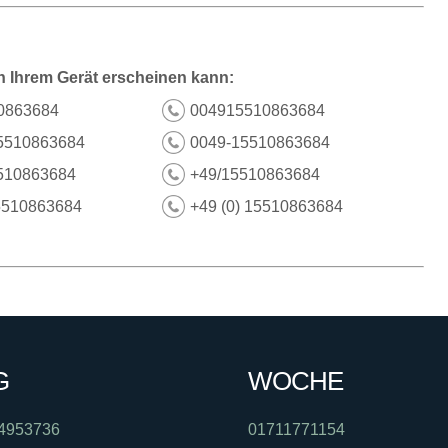
n Ihrem Gerät erscheinen kann:
0863684
004915510863684
5510863684
0049-15510863684
510863684
+49/15510863684
5510863684
+49 (0) 15510863684
G
WOCHE
4953736
01711771154