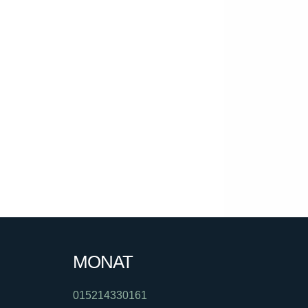
MONAT
015214330161