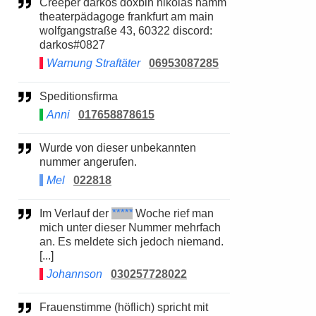
Creeper darkos doxbin nikolas hamm
theaterpädagoge frankfurt am main
wolfgangstraße 43, 60322 discord:
darkos#0827
Warnung Straftäter
06953087285
Speditionsfirma
Anni
017658878615
Wurde von dieser unbekannten
nummer angerufen.
Mel
022818
Im Verlauf der
*****
Woche rief man
mich unter dieser Nummer mehrfach
an. Es meldete sich jedoch niemand.
[...]
Johannson
030257728022
Frauenstimme (höflich) spricht mit