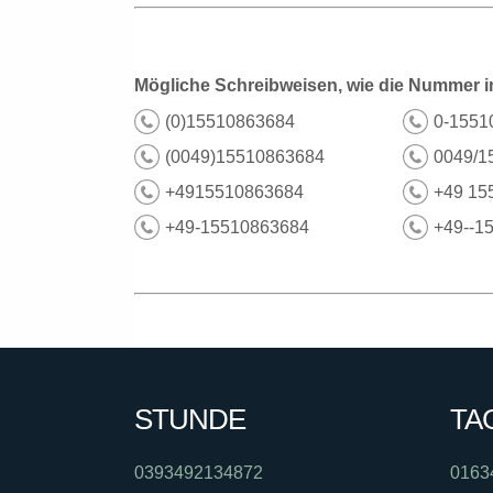
Mögliche Schreibweisen, wie die Nummer i
(0)15510863684
0-1551
(0049)15510863684
0049/1
+4915510863684
+49 15
+49-15510863684
+49--1
STUNDE
TA
0393492134872
0163