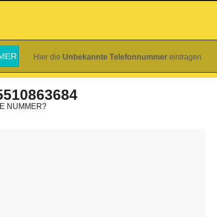
Hier die
Unbekannte Telefonnummer
eintragen
5510863684
IE NUMMER?