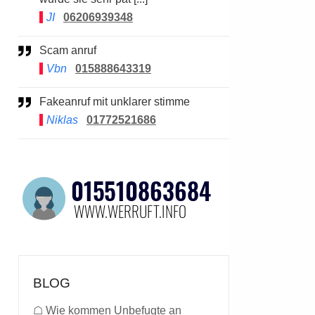
JI
06206939348
Scam anruf
Vbn
015888643319
Fakeanruf mit unklarer stimme
Niklas
01772521686
BLOG
☖
Wie kommen Unbefugte an