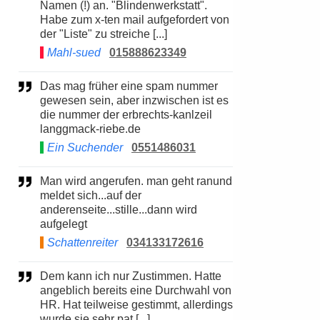
Namen (!) an. "Blindenwerkstatt".
Habe zum x-ten mail aufgefordert von
der "Liste" zu streiche [...]
Mahl-sued
015888623349
Das mag früher eine spam nummer
gewesen sein, aber inzwischen ist es
die nummer der erbrechts-kanlzeil
langgmack-riebe.de
Ein Suchender
0551486031
Man wird angerufen. man geht ranund
meldet sich...auf der
anderenseite...stille...dann wird
aufgelegt
Schattenreiter
034133172616
Dem kann ich nur Zustimmen. Hatte
angeblich bereits eine Durchwahl von
HR. Hat teilweise gestimmt, allerdings
wurde sie sehr pat [...]