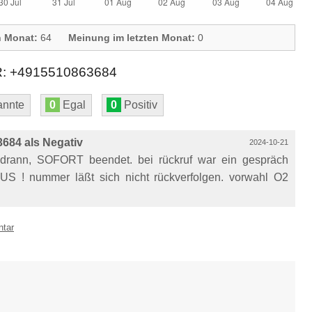
n Monat:
64
Meinung im letzten Monat:
0
+4915510863684
nnte
0
Egal
0
Positiv
684 als Negativ
2024-10-21
drann, SOFORT beendet. bei rückruf war ein gespräch
 AUS ! nummer läßt sich nicht rückverfolgen. vorwahl O2
ntar