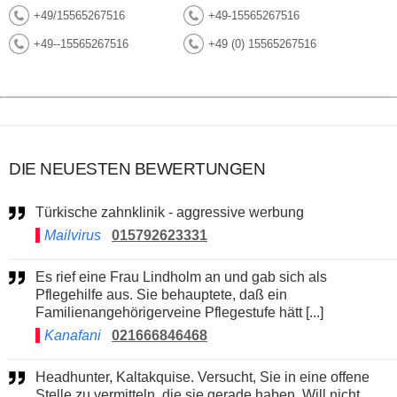
+49/15565267516
+49-15565267516
+49--15565267516
+49 (0) 15565267516
DIE NEUESTEN BEWERTUNGEN
Türkische zahnklinik - aggressive werbung
Mailvirus
015792623331
Es rief eine Frau Lindholm an und gab sich als
Pflegehilfe aus. Sie behauptete, daß ein
Familienangehörigerveine Pflegestufe hätt [...]
Kanafani
021666846468
Headhunter, Kaltakquise. Versucht, Sie in eine offene
Stelle zu vermitteln, die sie gerade haben. Will nicht