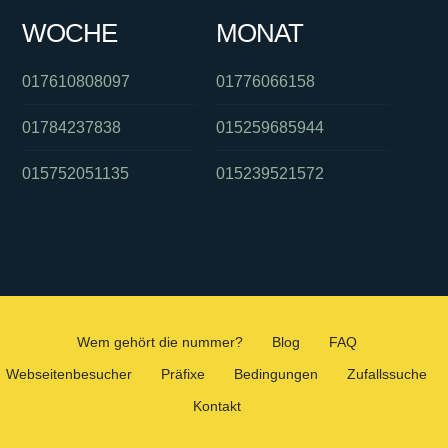
WOCHE
MONAT
017610808097
01776066158
01784237838
015259685944
015752051135
015239521572
Wem gehört die nummer?
Blog
FAQ
Webseitenbesucher
Präfixe
Bedingungen
Zufallssuche
Kontakt