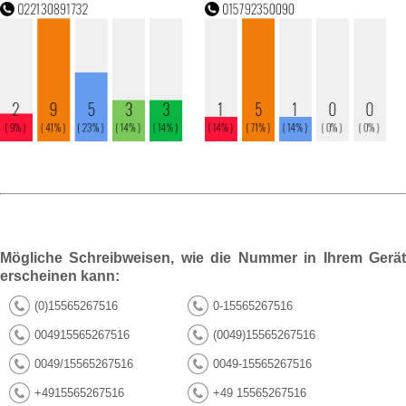
Mögliche Schreibweisen, wie die Nummer in Ihrem Gerät
erscheinen kann:
(0)15565267516
0-15565267516
004915565267516
(0049)15565267516
0049/15565267516
0049-15565267516
+4915565267516
+49 15565267516