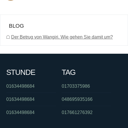
BLOG
☖
Der Betrug von Wangiri. Wie gehen Sie damit um?
STUNDE
TAG
01634498684
01703375986
01634498684
048695935166
01634498684
017661276392