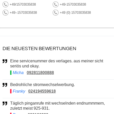
+49/15703035838
+49-15703035838
+49--15703035838
+49 (0) 15703035838
DIE NEUESTEN BEWERTUNGEN
Eine servicenummer des verlages. aus meiner sicht
seriös und okay.
Micha
092811800888
Bedrohliche stromwechselwerbung.
Franky
024194559618
Täglich pinganrufe mit wechselnden endnummmern,
zuletzt meist 925-931.