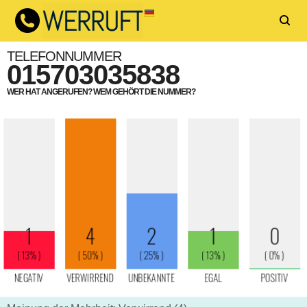
TELEFONNUMMER
015703035838
WER HAT ANGERUFEN? WEM GEHÖRT DIE NUMMER?