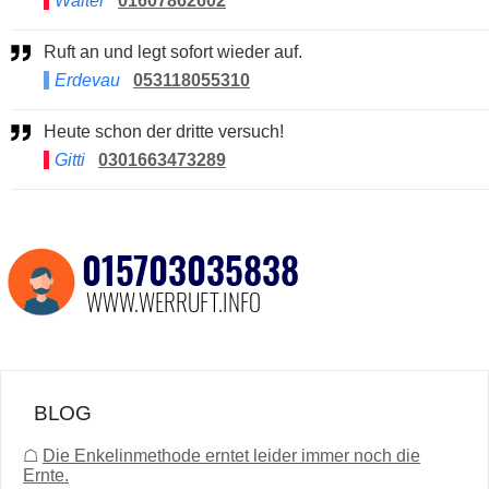
Walter
01607862602
Ruft an und legt sofort wieder auf.
Erdevau
053118055310
Heute schon der dritte versuch!
Gitti
0301663473289
BLOG
☖
Die Enkelinmethode erntet leider immer noch die
Ernte.