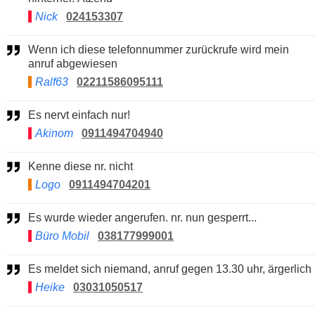
Nick
024153307
Wenn ich diese telefonnummer zurückrufe wird mein
anruf abgewiesen
Ralf63
02211586095111
Es nervt einfach nur!
Akinom
0911494704940
Kenne diese nr. nicht
Logo
0911494704201
Es wurde wieder angerufen. nr. nun gesperrt...
Büro Mobil
038177999001
Es meldet sich niemand, anruf gegen 13.30 uhr, ärgerlich
Heike
03031050517