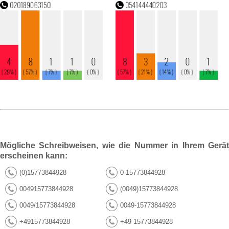
Mögliche Schreibweisen, wie die Nummer in Ihrem Gerät
erscheinen kann:
(0)15773844928
0-15773844928
004915773844928
(0049)15773844928
0049/15773844928
0049-15773844928
+4915773844928
+49 15773844928