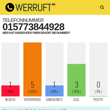
TELEFONNUMMER
015773844928
WER HAT ANGERUFEN? WEM GEHÖRT DIE NUMMER?