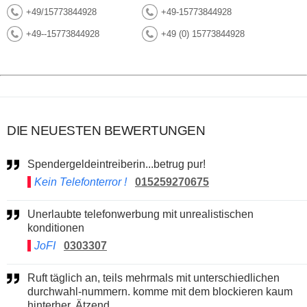
+49/15773844928
+49-15773844928
+49--15773844928
+49 (0) 15773844928
DIE NEUESTEN BEWERTUNGEN
Spendergeldeintreiberin...betrug pur!
Kein Telefonterror !
015259270675
Unerlaubte telefonwerbung mit unrealistischen
konditionen
JoFI
0303307
Ruft täglich an, teils mehrmals mit unterschiedlichen
durchwahl-nummern. komme mit dem blockieren kaum
hinterher. Ätzend