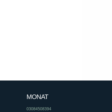
MONAT
03084508394