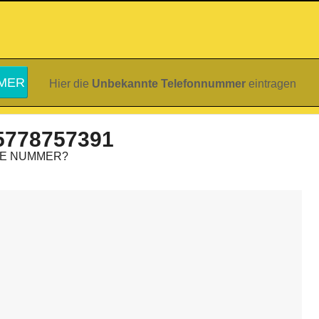
Hier die
Unbekannte Telefonnummer
eintragen
5778757391
IE NUMMER?