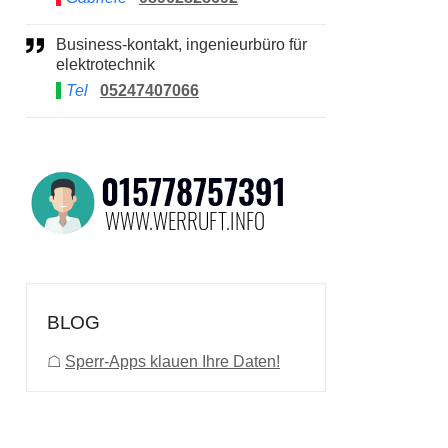
Business-kontakt, ingenieurbüro für
elektrotechnik
Tel
05247407066
BLOG
☖
Sperr-Apps klauen Ihre Daten!