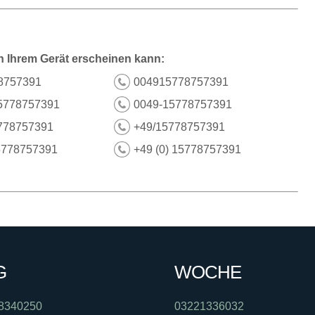
n Ihrem Gerät erscheinen kann:
8757391
004915778757391
5778757391
0049-15778757391
778757391
+49/15778757391
5778757391
+49 (0) 15778757391
G
WOCHE
8340250
03221336032