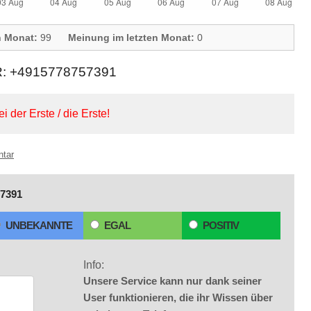
n Monat:
99
Meinung im letzten Monat:
0
+4915778757391
ei der Erste / die Erste!
ntar
7391
UNBEKANNTE
EGAL
POSITIV
Info:
Unsere Service kann nur dank seiner
User funktionieren, die ihr Wissen über