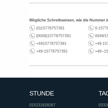
Mögliche Schreibweisen, wie die Nummer i
(0)15778757391
0-1577
(0049)15778757391
0049/1
+4915778757391
+49 15
+49-15778757391
+49--1
STUNDE
TA
015231828267
0332