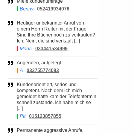
Miele kundenumfrage
Benny
052419934076
Heutiger unbekannter Anruf von
einem Herrn Reiter mit der Frage:
Sind Ihre Bücher noch zu verkaufen?
Ich: Nein, die sind verkauft [...]
Mona
033441534999
Angerufen, aufgelegt
A
033755774083
Kundenorientiert, seriös und
kompetent. Nach dem ich mich
gemeldet hatte kam der Telefontermin
schnell zustande. Ich habe mich se
[...]
Pit
015123857855
Permanente aggressive Anrufe,