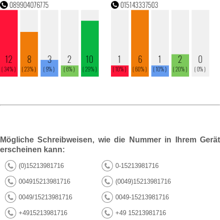
Mögliche Schreibweisen, wie die Nummer in Ihrem Gerät
erscheinen kann:
(0)15213981716
0-15213981716
004915213981716
(0049)15213981716
0049/15213981716
0049-15213981716
+4915213981716
+49 15213981716