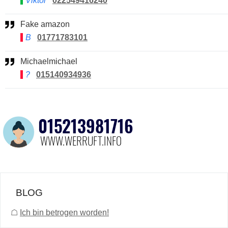
Viktor
022549416240
Fake amazon
B
01771783101
Michaelmichael
?
015140934936
BLOG
☖
Ich bin betrogen worden!