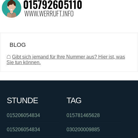
BLOG
☖
Gibt sich jemand für Ihre Nummer aus? Hier ist, was
Sie tun können.
STUNDE
TAG
015206054834
015781465628
015206054834
030200009885