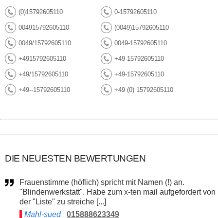
(0)15792605110
0-15792605110
004915792605110
(0049)15792605110
0049/15792605110
0049-15792605110
+4915792605110
+49 15792605110
+49/15792605110
+49-15792605110
+49--15792605110
+49 (0) 15792605110
DIE NEUESTEN BEWERTUNGEN
Frauenstimme (höflich) spricht mit Namen (!) an.
"Blindenwerkstatt". Habe zum x-ten mail aufgefordert von
der "Liste" zu streiche [...]
Mahl-sued
015888623349