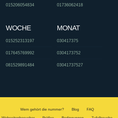
015206054834
01736062418
WOCHE
MONAT
015252313197
030417375
017645769992
0304173752
081529891484
03041737527
Wem gehört die nummer?
Blog
FAQ
Webseitenbesucher
Präfixe
Bedingungen
Zufallssuche