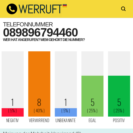
TELEFONNUMMER
089896794460
WER HAT ANGERUFEN? WEM GEHÖRT DIE NUMMER?