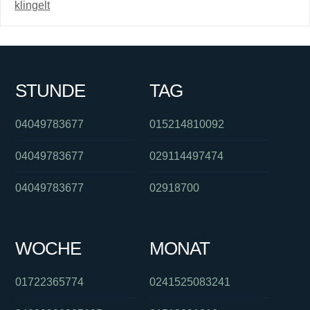
klingelt
STUNDE
TAG
04049783677
015214810092
04049783677
029114497474
04049783677
02918700
WOCHE
MONAT
01722365774
0241525083241