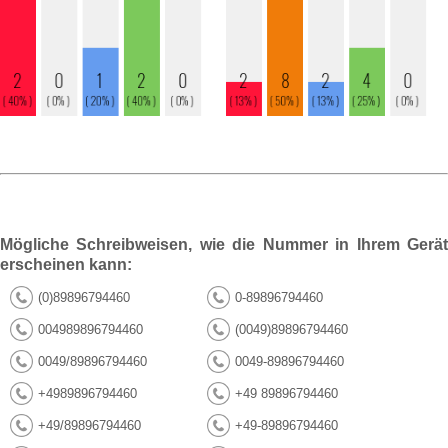
Mögliche Schreibweisen, wie die Nummer in Ihrem Gerät
erscheinen kann:
(0)89896794460
0-89896794460
004989896794460
(0049)89896794460
0049/89896794460
0049-89896794460
+4989896794460
+49 89896794460
+49/89896794460
+49-89896794460