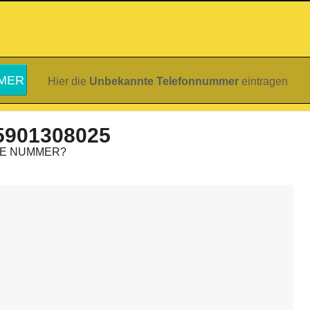
Hier die
Unbekannte Telefonnummer
eintragen
5901308025
IE NUMMER?