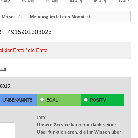
n Monat:
72
Meinung im letzten Monat:
0
+4915901308025
ei der Erste / die Erste!
ntar
8025
UNBEKANNTE
EGAL
POSITIV
Info:
Unsere Service kann nur dank seiner
User funktionieren, die ihr Wissen über