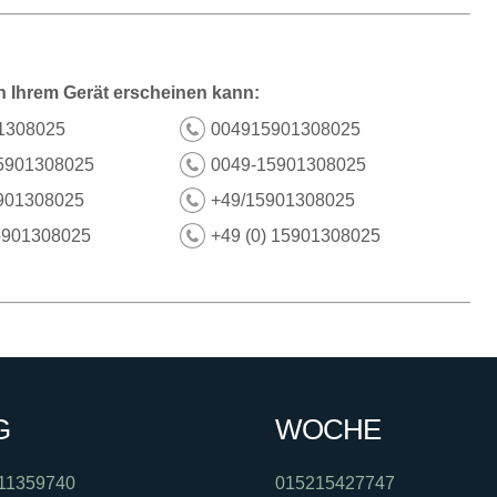
n Ihrem Gerät erscheinen kann:
1308025
004915901308025
5901308025
0049-15901308025
901308025
+49/15901308025
5901308025
+49 (0) 15901308025
G
WOCHE
11359740
015215427747