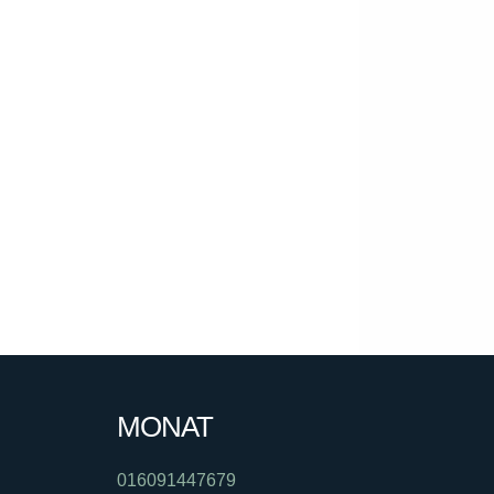
MONAT
016091447679