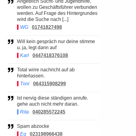
Angeblich Sucht- und Jugendhilfe,
wollen zu Geschäftsführer verbunden
werden. Auf Frage des Hintergrundes
wird die Suche nach [...]
WG
01741827498
Will kein gespräch nur deine stimme
u. ja, legt dann auf
Karl
0447418376108
Total wirre nachricht auf ab
hinterlassen.
Toni
064315908299
Ist nervig diese ständigen anrufe.
gehe auch nicht mehr daran.
Rita
040285572245
Spam abzocke
Eg
023198966438