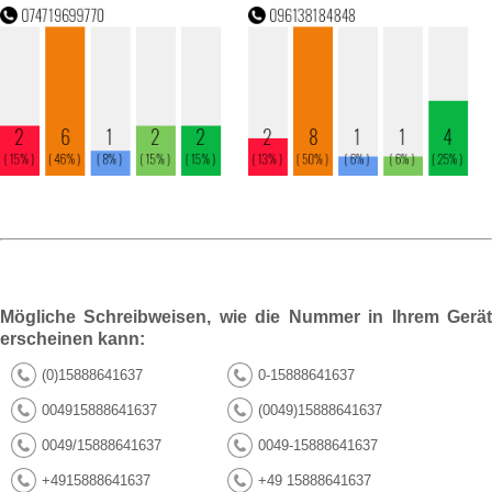
Mögliche Schreibweisen, wie die Nummer in Ihrem Gerät
erscheinen kann:
(0)15888641637
0-15888641637
004915888641637
(0049)15888641637
0049/15888641637
0049-15888641637
+4915888641637
+49 15888641637