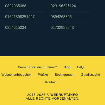
0892935088
023196325124
01521898251297
0894263805
0254615034
01732989348
Wem gehört die nummer?
Blog
FAQ
Webseitenbesucher
Präfixe
Bedingungen
Zufallssuche
Kontakt
2017-2026 ©
WERRUFT.INFO
ALLE RECHTE VORBEHALTEN.