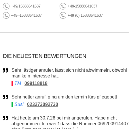
+49/15888641637
+49-15888641637
+49--15888641637
+49 (0) 15888641637
DIE NEUESTEN BEWERTUNGEN
Sehr lästiger anrufer. lässt sich nicht abwimmeln, obwohl
man kein interesse hat.
TM
099118818
Sehr netter anruf, ging um den termin fürs pflegebett
Susi
023273092730
Hat heute am 30.7.26 bei mir angerufen. Habe nicht
abgenommen. Ich weiß dass die Nummer 069200914407