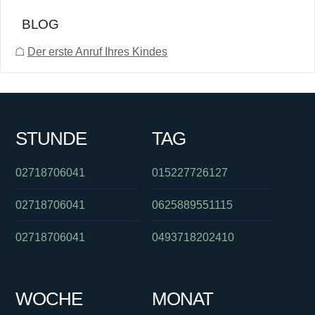
BLOG
☖
Der erste Anruf Ihres Kindes
STUNDE
TAG
02718706041
015227726127
02718706041
0625889551115
02718706041
0493718202410
WOCHE
MONAT