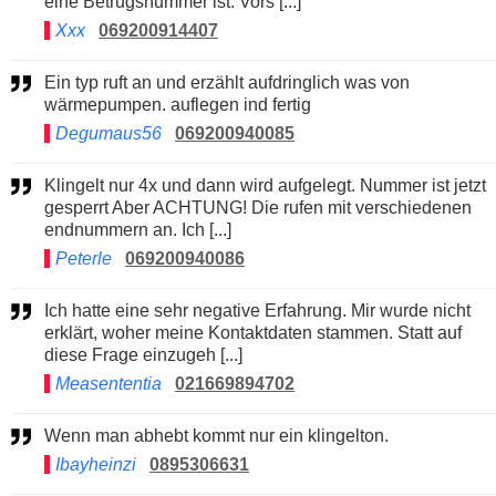
eine Betrugsnummer ist. Vors [...]
Xxx
069200914407
Ein typ ruft an und erzählt aufdringlich was von
wärmepumpen. auflegen ind fertig
Degumaus56
069200940085
Klingelt nur 4x und dann wird aufgelegt. Nummer ist jetzt
gesperrt Aber ACHTUNG! Die rufen mit verschiedenen
endnummern an. Ich [...]
Peterle
069200940086
Ich hatte eine sehr negative Erfahrung. Mir wurde nicht
erklärt, woher meine Kontaktdaten stammen. Statt auf
diese Frage einzugeh [...]
Measententia
021669894702
Wenn man abhebt kommt nur ein klingelton.
Ibayheinzi
0895306631