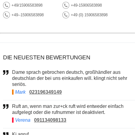
+49/15906583898
+49-15906583898
+49--15906583898
+49 (0) 15906583898
DIE NEUESTEN BEWERTUNGEN
Dame sprach gebrochen deutsch, großhändler aus
deutschlan der bei uns einkaufen will. klingt nicht sehr
seriös.
Mark
023196349149
Ruft an, wenn man zur+ck ruft wird entweder einfach
aufgelegt oder die rufnummer ist deaktiviert.
Verena
091134098133
Ki anruf