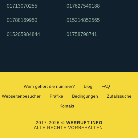
01713070255
017627549188
01788169950
015214852565
015205984844
01758798741
Wem gehört die nummer?
Blog
FAQ
Webseitenbesucher
Präfixe
Bedingungen
Zufallssuche
Kontakt
2017-2026 ©
WERRUFT.INFO
ALLE RECHTE VORBEHALTEN.