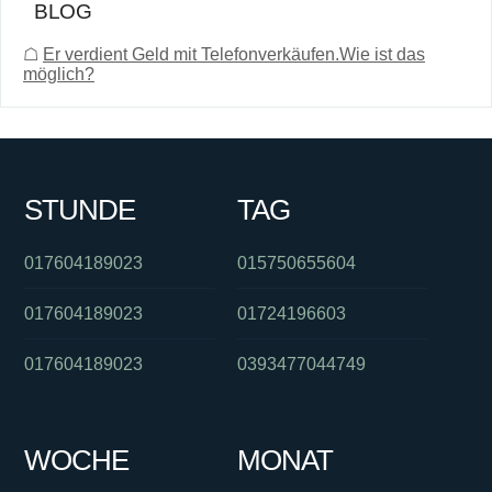
BLOG
☖
Er verdient Geld mit Telefonverkäufen.Wie ist das
möglich?
STUNDE
TAG
017604189023
015750655604
017604189023
01724196603
017604189023
0393477044749
WOCHE
MONAT