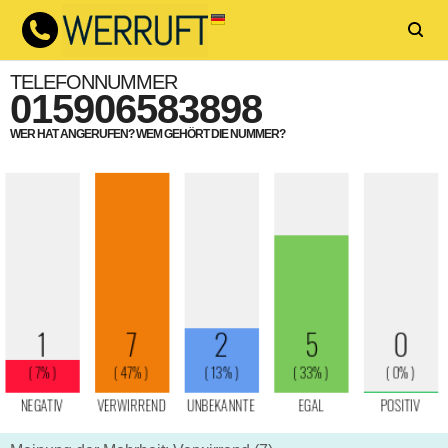
TELEFONNUMMER
015906583898
WER HAT ANGERUFEN? WEM GEHÖRT DIE NUMMER?