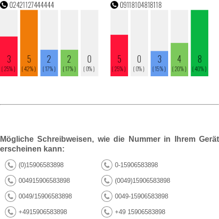
Mögliche Schreibweisen, wie die Nummer in Ihrem Gerät
erscheinen kann:
(0)15906583898
0-15906583898
004915906583898
(0049)15906583898
0049/15906583898
0049-15906583898
+4915906583898
+49 15906583898