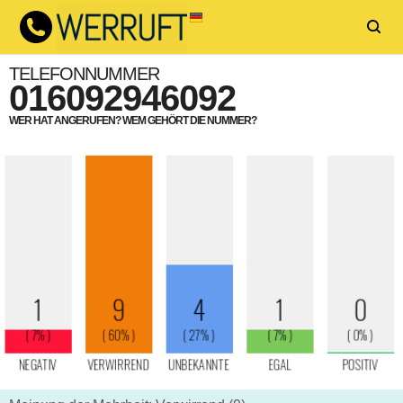
TELEFONNUMMER
016092946092
WER HAT ANGERUFEN? WEM GEHÖRT DIE NUMMER?