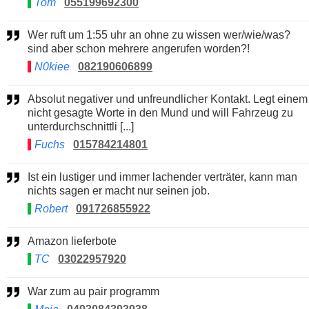
Tom
055199692300
Wer ruft um 1:55 uhr an ohne zu wissen wer/wie/was?
sind aber schon mehrere angerufen worden?!
N0kiee
082190606899
Absolut negativer und unfreundlicher Kontakt. Legt einem
nicht gesagte Worte in den Mund und will Fahrzeug zu
unterdurchschnittli [...]
Fuchs
015784214801
Ist ein lustiger und immer lachender verträter, kann man
nichts sagen er macht nur seinen job.
Robert
091726855922
Amazon lieferbote
TC
03022957920
War zum au pair programm