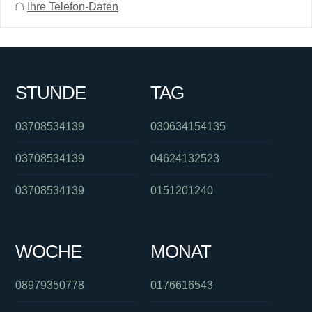
☖
Ihre Telefon-Daten
STUNDE
TAG
03708534139
030634154135
03708534139
04624132523
03708534139
0151201240
WOCHE
MONAT
08979350778
0176616543