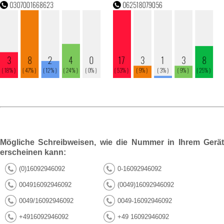
Mögliche Schreibweisen, wie die Nummer in Ihrem Gerät
erscheinen kann:
(0)16092946092
0-16092946092
004916092946092
(0049)16092946092
0049/16092946092
0049-16092946092
+4916092946092
+49 16092946092