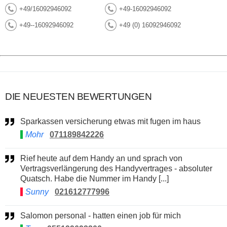
+49/16092946092
+49-16092946092
+49--16092946092
+49 (0) 16092946092
DIE NEUESTEN BEWERTUNGEN
Sparkassen versicherung etwas mit fugen im haus
Mohr
071189842226
Rief heute auf dem Handy an und sprach von
Vertragsverlängerung des Handyvertrages - absoluter
Quatsch. Habe die Nummer im Handy [...]
Sunny
021612777996
Salomon personal - hatten einen job für mich