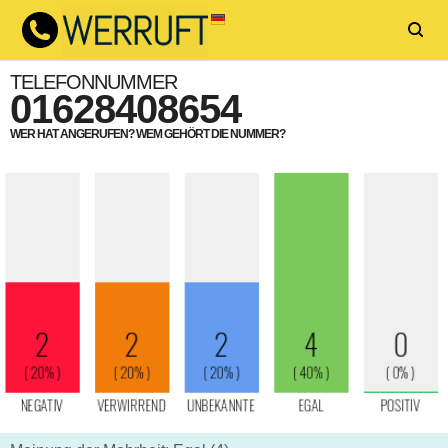
TELEFONNUMMER
01628408654
WER HAT ANGERUFEN? WEM GEHÖRT DIE NUMMER?