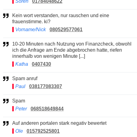
Sören
01784048622
Kein wort verstanden, nur rauschen und eine
frauenstimme. ki?
Vorname/Nick
080529577061
10-20 Minuten nach Nutzung von Finanzcheck, obwohl
ich die Anfrage am Ende abgebrochen hatte, riefen
innerhalb von wenigen Minute [...]
Katha
0407430
Spam anruf
Paul
038177083307
Spam
Peter
068518649844
Auf anderen portalen stark negativ bewertet
Ole
015792525801