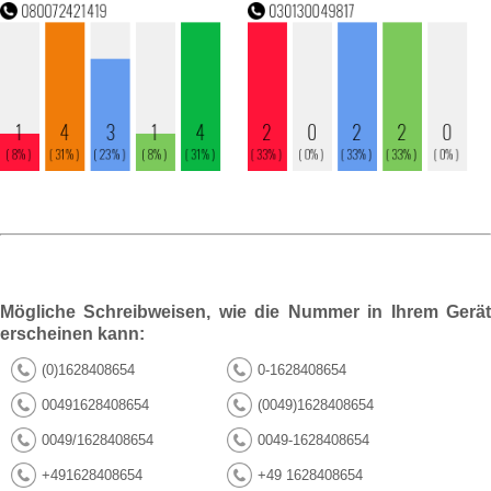
Mögliche Schreibweisen, wie die Nummer in Ihrem Gerät
erscheinen kann:
(0)1628408654
0-1628408654
00491628408654
(0049)1628408654
0049/1628408654
0049-1628408654
+491628408654
+49 1628408654