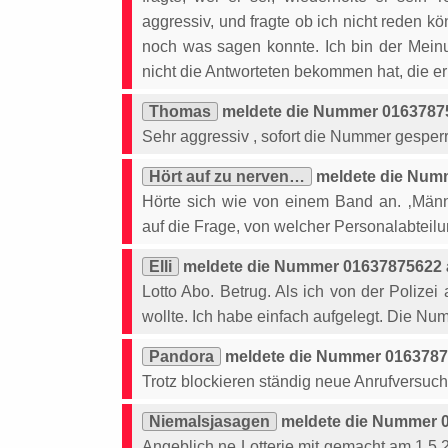
aggressiv, und fragte ob ich nicht reden k
noch was sagen konnte. Ich bin der Mein
nicht die Antworteten bekommen hat, die er
Thomas
meldete die Nummer 01637875
Sehr aggressiv , sofort die Nummer gesperr
Hört auf zu nerven…
meldete die Numm
Hörte sich wie von einem Band an. ‚Männ
auf die Frage, von welcher Personalabteil
Elli
meldete die Nummer 01637875622 a
Lotto Abo. Betrug. Als ich von der Polize
wollte. Ich habe einfach aufgelegt. Die Nu
Pandora
meldete die Nummer 01637875
Trotz blockieren ständig neue Anrufversuch
Niemalsjasagen
meldete die Nummer 0
Angeblich ne Lotterie mit gemacht am 1.5.