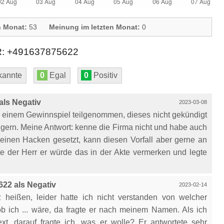
n Monat:
53
Meinung im letzten Monat:
0
 +491637875622
annte
0
Egal
0
Positiv
ls Negativ
2023-03-08
 einem Gewinnspiel teilgenommen, dieses nicht gekündigt
ngern. Meine Antwort: kenne die Firma nicht und habe auch
 einen Hacken gesetzt, kann diesen Vorfall aber gerne an
te der Herr er würde das in der Akte vermerken und legte
22 als Negativ
2023-02-14
heißen, leider hatte ich nicht verstanden von welcher
, ob ich ... wäre, da fragte er nach meinem Namen. Als ich
ext, darauf fragte ich, was er wolle? Er antwortete sehr