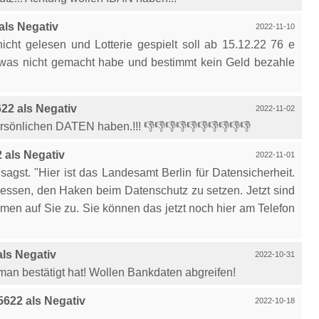
ls Negativ
2022-11-10
cht gelesen und Lotterie gespielt soll ab 15.12.22 76 e
owas nicht gemacht habe und bestimmt kein Geld bezahle
2 als Negativ
2022-11-02
persönlichen DATEN haben.!!! 👎👎👎👎👎👎👎👎👎👎
als Negativ
2022-11-01
sagst. "Hier ist das Landesamt Berlin für Datensicherheit.
gessen, den Haken beim Datenschutz zu setzen. Jetzt sind
en auf Sie zu. Sie können das jetzt noch hier am Telefon
ls Negativ
2022-10-31
 man bestätigt hat! Wollen Bankdaten abgreifen!
622 als Negativ
2022-10-18