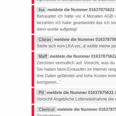
Ina
meldete die Nummer 01637875622 a
Behauptet ich hätte vor 4 Monaten AGB ni
bezahlen ich habe geantwortet das ich s
dann wurde aufgelegt
Clarav
meldete die Nummer 0163787562
Stelle sich vom LKA vor,..& wollte meine 
Maff
meldete die Nummer 01637875622 
Zeichnen vermutlich auf. Vorsicht, was du 
Sie haben beim Einkaufen im Internet ver
ihre Daten gefährdet und hohe Kosten komm
korrigieren..."
Pit
meldete die Nummer 01637875622 a
Vorsicht! Angebliche Lotterieteilnahme die
Clavicul
meldete die Nummer 01637875
Trickbetrüger