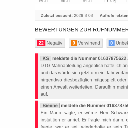
Zuletzt besucht:
2026-8-08
Aufrufe letzte
BEWERTUNGEN ZUR RUFNUMMER:
22
Negativ
0
Verwirrend
0
Unbek
KS
meldete die Nummer 01637875622 a
DTG Mahnabteilung angeblich hätte ich an
und das würde sich jetzt um ein Jahr verlä
nirgendwo diesbezüglich mitgespielt oder
einen Anwalt weiterleiten. Daraufhin mein
auf.
Bieene
meldete die Nummer 016378756
Ein Mann sagte, er würde Herr Schwarz 
instutition er anrief. Er fragte mich dann
fragte, wer er sei, wiederholte er sein T