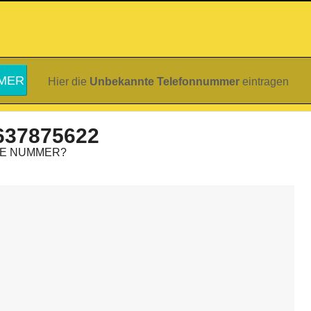
Hier die
Unbekannte Telefonnummer
eintragen
637875622
IE NUMMER?