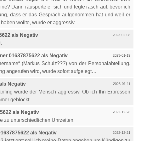
önne? Dann räusperte er sich und legte rasch auf, bevor ich
ung, dass er das Gespräch aufgenommen hat und weil er
 haben wollte, wurde er aggressiv.
622 als Negativ
2023-02-08
t
er 01637875622 als Negativ
2023-01-19
ername“ (Markus Schulz???) von der Personalabteilung.
ung angerufen wird, wurde sofort aufgelegt…
ls Negativ
2023-01-11
i anfing wurde der Mensch aggressiv. Ob ich Ihn Erpressen
mmer geblockt.
622 als Negativ
2022-12-28
e zu unterschiedlichen Uhrzeiten.
1637875622 als Negativ
2022-12-21
22 jetzt erst soll ich meine Daten angeben um Kündigen zu