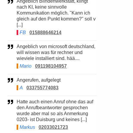
Angeblich Blindenwerkstatt, klingt
nach KI, keine sinnvolle
Kommunikation möglich. "Kann ich
gleich auf den Punkt kommen?" soll v
[...]
FB
015888646214
Angeblich von microsoft deutschland,
will wissen was für rechner und
wieviele installiert sind. hää....
Mario
091198104957
Angerufen, aufgelegt
A
033755774083
Hatte auch einen Anruf ohne das auf
den Anrufbeantworter gesprochen
wurde aber mal so als Anmerkung
0203- ist Duisburg und keines [...]
Markus
02033021723