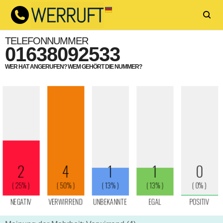
TELEFONNUMMER
01638092533
WER HAT ANGERUFEN? WEM GEHÖRT DIE NUMMER?