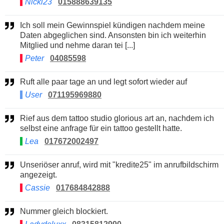
Nicki23
015888639135
Ich soll mein Gewinnspiel kündigen nachdem meine
Daten abgeglichen sind. Ansonsten bin ich weiterhin
Mitglied und nehme daran tei [...]
Peter
04085598
Ruft alle paar tage an und legt sofort wieder auf
User
071195969880
Rief aus dem tattoo studio glorious art an, nachdem ich
selbst eine anfrage für ein tattoo gestellt hatte.
Lea
017672002497
Unseriöser anruf, wird mit "kredite25" im anrufbildschirm
angezeigt.
Cassie
017684842888
Nummer gleich blockiert.