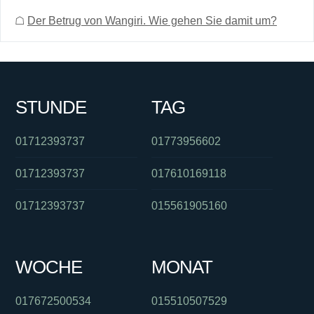
☖
Der Betrug von Wangiri. Wie gehen Sie damit um?
STUNDE
TAG
01712393737
01773956602
01712393737
017610169118
01712393737
015561905160
WOCHE
MONAT
017672500534
015510507529