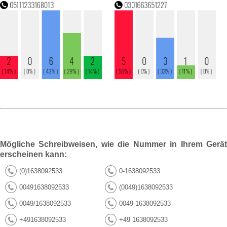
Mögliche Schreibweisen, wie die Nummer in Ihrem Gerät
erscheinen kann:
(0)1638092533
0-1638092533
00491638092533
(0049)1638092533
0049/1638092533
0049-1638092533
+491638092533
+49 1638092533