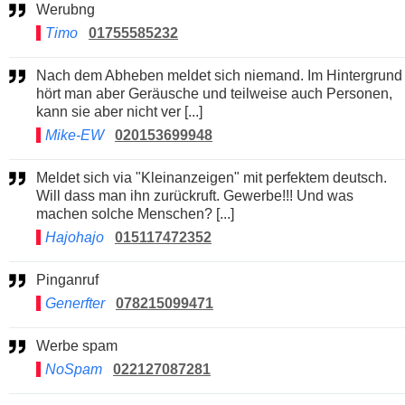
Werubng
Timo
01755585232
Nach dem Abheben meldet sich niemand. Im Hintergrund
hört man aber Geräusche und teilweise auch Personen,
kann sie aber nicht ver [...]
Mike-EW
020153699948
Meldet sich via "Kleinanzeigen" mit perfektem deutsch.
Will dass man ihn zurückruft. Gewerbe!!! Und was
machen solche Menschen? [...]
Hajohajo
015117472352
Pinganruf
Generfter
078215099471
Werbe spam
NoSpam
022127087281