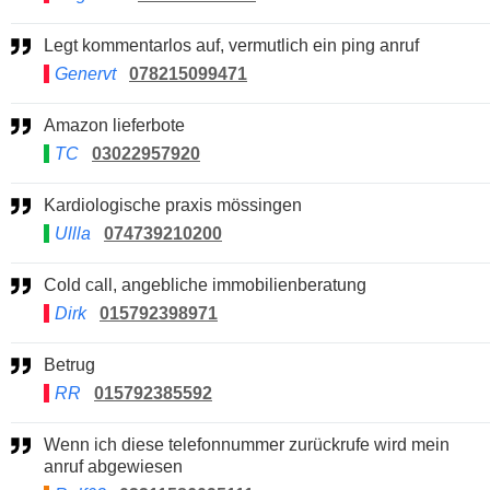
Legt kommentarlos auf, vermutlich ein ping anruf
Genervt
078215099471
Amazon lieferbote
TC
03022957920
Kardiologische praxis mössingen
Ullla
074739210200
Cold call, angebliche immobilienberatung
Dirk
015792398971
Betrug
RR
015792385592
Wenn ich diese telefonnummer zurückrufe wird mein
anruf abgewiesen