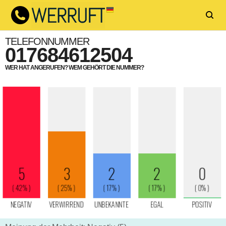
TELEFONNUMMER
017684612504
WER HAT ANGERUFEN? WEM GEHÖRT DIE NUMMER?