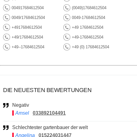
004917684612504
(0049)17684612504
0049/17684612504
0049-17684612504
+4917684612504
+49 17684612504
+49/17684612504
+49-17684612504
+49--17684612504
+49 (0) 17684612504
DIE NEUESTEN BEWERTUNGEN
Negativ
Amsel
033892104491
Schlechtester gartenbauer der welt
Angelina
015224031447