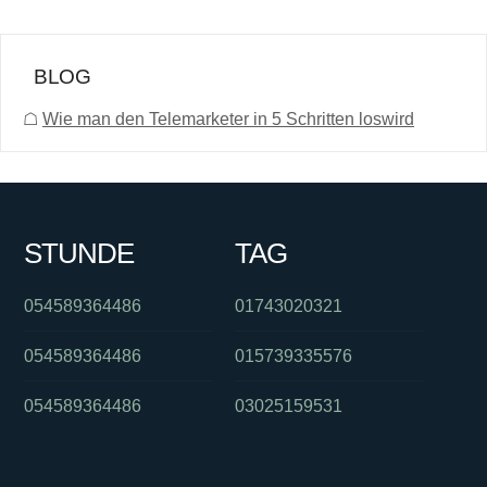
BLOG
☖
Wie man den Telemarketer in 5 Schritten loswird
STUNDE
TAG
054589364486
01743020321
054589364486
015739335576
054589364486
03025159531