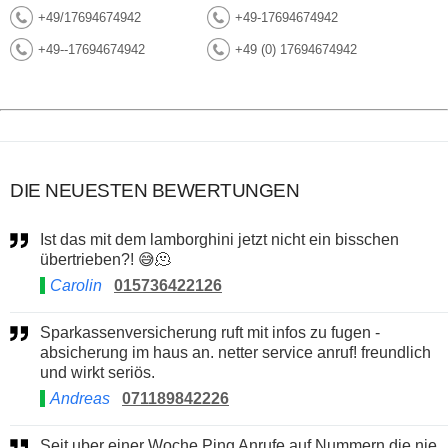
+49/17694674942
+49-17694674942
+49--17694674942
+49 (0) 17694674942
DIE NEUESTEN BEWERTUNGEN
Ist das mit dem lamborghini jetzt nicht ein bisschen
übertrieben?! 😅🫠
Carolin
015736422126
Sparkassenversicherung ruft mit infos zu fugen -
absicherung im haus an. netter service anruf! freundlich
und wirkt seriös.
Andreas
071189842226
Seit uber einer Woche Ping Anrufe auf Nummern die nie