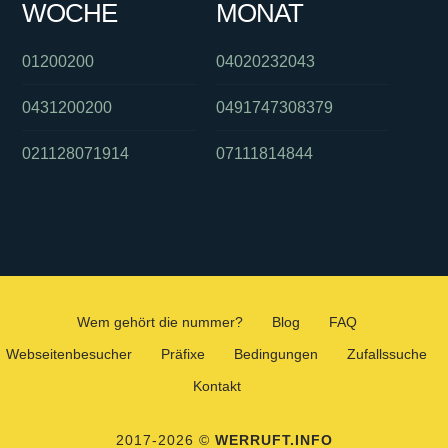
WOCHE
MONAT
01200200
04020232043
0431200200
0491747308379
021128071914
07111814844
Wem gehört die nummer?
Blog
FAQ
Webseitenbesucher
Präfixe
Bedingungen
Zufallssuche
Kontakt
2017-2026 ©
WERRUFT.INFO