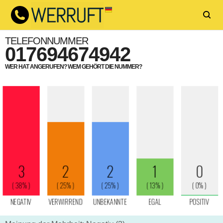
TELEFONNUMMER
017694674942
WER HAT ANGERUFEN? WEM GEHÖRT DIE NUMMER?