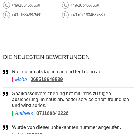
+49/1634687560
+49-1634687560
+49--1634687560
+49 (0) 1634687560
DIE NEUESTEN BEWERTUNGEN
Ruft mehrmals täglich an und legt dann auf!
Mehb
068518649839
Sparkassenversicherung ruft mit infos zu fugen -
absicherung im haus an. netter service anruf! freundlich
und wirkt seriös.
Andreas
071189842226
Wurde von dieser unbekannten nummer angerufen.