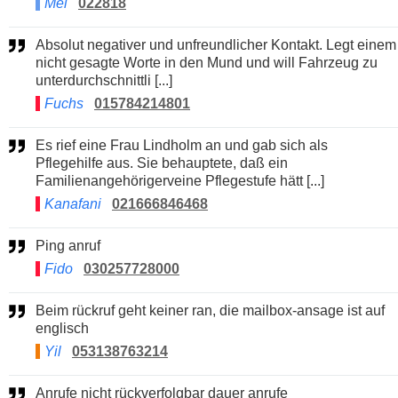
Mel
022818
Absolut negativer und unfreundlicher Kontakt. Legt einem
nicht gesagte Worte in den Mund und will Fahrzeug zu
unterdurchschnittli [...]
Fuchs
015784214801
Es rief eine Frau Lindholm an und gab sich als
Pflegehilfe aus. Sie behauptete, daß ein
Familienangehörigerveine Pflegestufe hätt [...]
Kanafani
021666846468
Ping anruf
Fido
030257728000
Beim rückruf geht keiner ran, die mailbox-ansage ist auf
englisch
Yil
053138763214
Anrufe nicht rückverfolgbar dauer anrufe