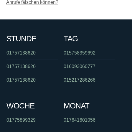
Anrufe fälschen können?
STUNDE
TAG
01757138620
015758359692
01757138620
016093060777
01757138620
015217286266
WOCHE
MONAT
01775899329
017641601056