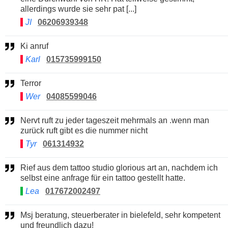
allerdings wurde sie sehr pat [...]
JI
06206939348
Ki anruf
Karl
015735999150
Terror
Wer
04085599046
Nervt ruft zu jeder tageszeit mehrmals an .wenn man
zurück ruft gibt es die nummer nicht
Tyr
061314932
Rief aus dem tattoo studio glorious art an, nachdem ich
selbst eine anfrage für ein tattoo gestellt hatte.
Lea
017672002497
Msj beratung, steuerberater in bielefeld, sehr kompetent
und freundlich dazu!