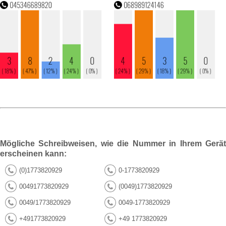
Mögliche Schreibweisen, wie die Nummer in Ihrem Gerät
erscheinen kann:
(0)1773820929
0-1773820929
00491773820929
(0049)1773820929
0049/1773820929
0049-1773820929
+491773820929
+49 1773820929