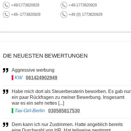
+49/1773820929
+49-1773820929
+49--1773820929
+49 (0) 1773820929
DIE NEUESTEN BEWERTUNGEN
Aggressive werbung
KW
061424902949
Habe mich dort als Steuerberaterin beworben. Es gab nur
ein paar Rückfragen zu meiner Bewerbung. Insgesamt
war es ein sehr nettes [...]
Tax-Girl-Berlin
030585817530
Dem kann ich nur Zustimmen. Hatte angeblich bereits
eine Durchwahl von HR. Hat teilweise gestimmt,