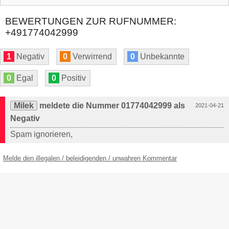
BEWERTUNGEN ZUR RUFNUMMER:
+491774042999
1
Negativ
0
Verwirrend
0
Unbekannte
0
Egal
0
Positiv
Milek
meldete die Nummer 01774042999 als
2021-04-21
Negativ
Spam ignorieren,
Melde den illegalen / beleidigenden / unwahren Kommentar