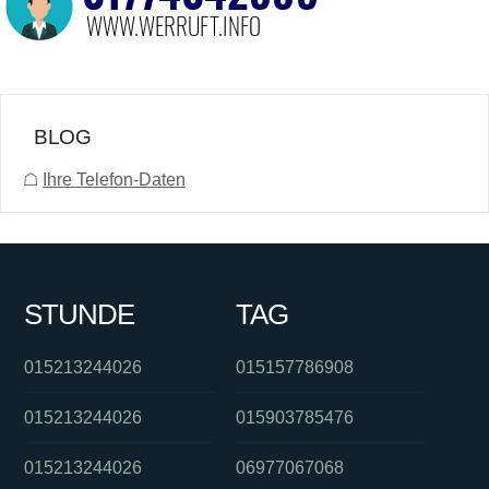
BLOG
☖
Ihre Telefon-Daten
STUNDE
TAG
015213244026
015157786908
015213244026
015903785476
015213244026
06977067068