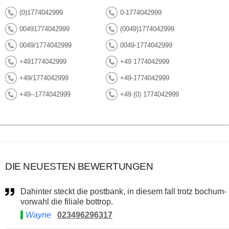
(0)1774042999
0-1774042999
00491774042999
(0049)1774042999
0049/1774042999
0049-1774042999
+491774042999
+49 1774042999
+49/1774042999
+49-1774042999
+49--1774042999
+49 (0) 1774042999
DIE NEUESTEN BEWERTUNGEN
Dahinter steckt die postbank, in diesem fall trotz bochum-
vorwahl die filiale bottrop.
Wayne
023496296317