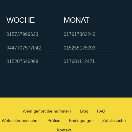
WOCHE
MONAT
015737996623
017617382240
0447707577042
015255175093
015207546998
017681112471
Wem gehört die nummer?
Blog
FAQ
Webseitenbesucher
Präfixe
Bedingungen
Zufallssuche
Kontakt