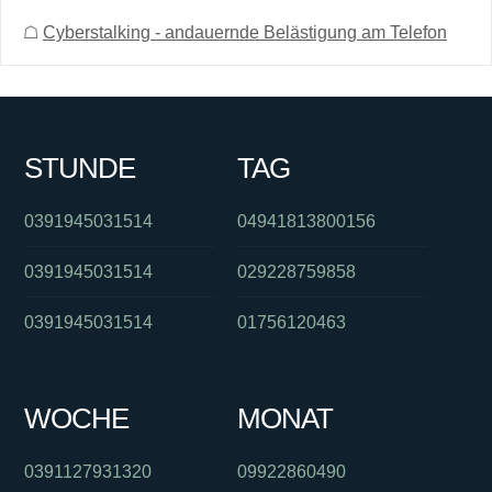
☖
Cyberstalking - andauernde Belästigung am Telefon
STUNDE
TAG
0391945031514
04941813800156
0391945031514
029228759858
0391945031514
01756120463
WOCHE
MONAT
0391127931320
09922860490