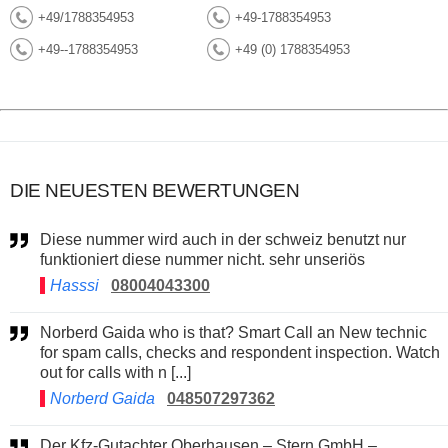
+49/1788354953
+49-1788354953
+49--1788354953
+49 (0) 1788354953
DIE NEUESTEN BEWERTUNGEN
Diese nummer wird auch in der schweiz benutzt nur
funktioniert diese nummer nicht. sehr unseriös
Hasssi
08004043300
Norberd Gaida who is that? Smart Call an New technic
for spam calls, checks and respondent inspection. Watch
out for calls with n [...]
Norberd Gaida
048507297362
Der Kfz-Gutachter Oberhausen – Stern GmbH –