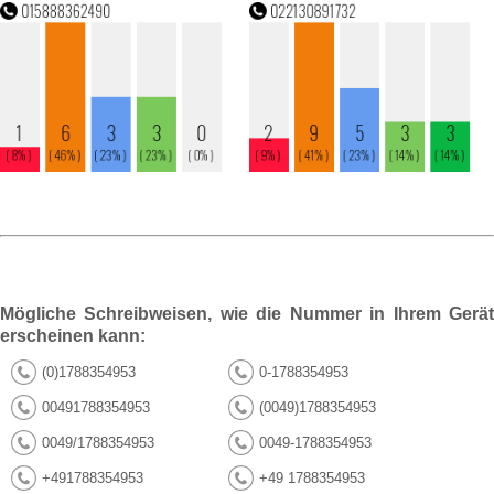
Mögliche Schreibweisen, wie die Nummer in Ihrem Gerät
erscheinen kann:
(0)1788354953
0-1788354953
00491788354953
(0049)1788354953
0049/1788354953
0049-1788354953
+491788354953
+49 1788354953