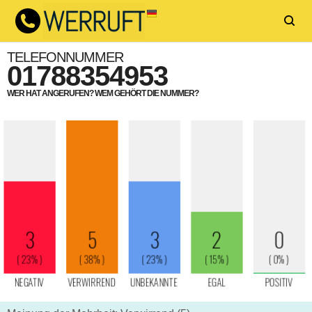
TELEFONNUMMER
01788354953
WER HAT ANGERUFEN? WEM GEHÖRT DIE NUMMER?