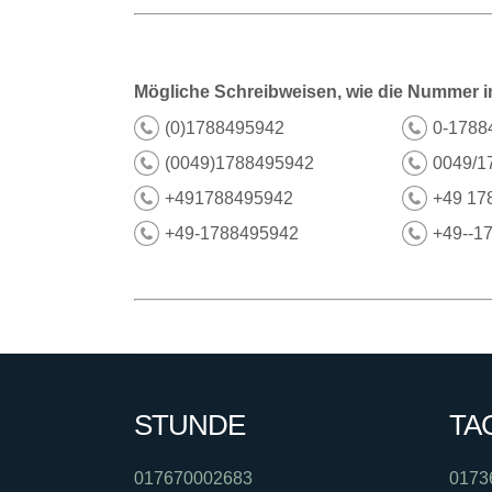
Mögliche Schreibweisen, wie die Nummer i
(0)1788495942
0-1788
(0049)1788495942
0049/1
+491788495942
+49 17
+49-1788495942
+49--1
STUNDE
TA
017670002683
0173