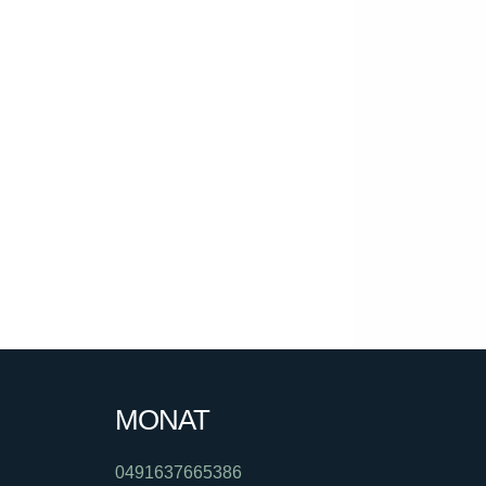
MONAT
0491637665386