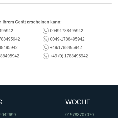
n Ihrem Gerät erscheinen kann:
495942
00491788495942
788495942
0049-1788495942
88495942
+49/1788495942
788495942
+49 (0) 1788495942
G
WOCHE
6042699
015783707070