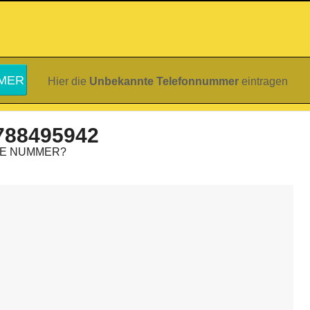
Hier die
Unbekannte Telefonnummer
eintragen
788495942
IE NUMMER?