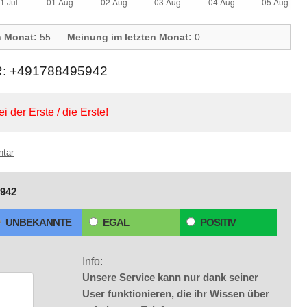
n Monat:
55
Meinung im letzten Monat:
0
 +491788495942
ei der Erste / die Erste!
ntar
942
UNBEKANNTE
EGAL
POSITIV
Info:
Unsere Service kann nur dank seiner
User funktionieren, die ihr Wissen über