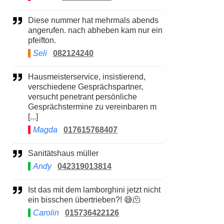
Diese nummer hat mehrmals abends
angerufen. nach abheben kam nur ein
pfeifton.
Seli
082124240
Hausmeisterservice, insistierend,
verschiedene Gesprächspartner,
versucht penetrant persönliche
Gesprächstermine zu vereinbaren m
[...]
Magda
017615768407
Sanitätshaus müller
Andy
042319013814
Ist das mit dem lamborghini jetzt nicht
ein bisschen übertrieben?! 😅🫠
Carolin
015736422126