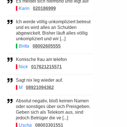
Es meldet sich niemsnd und legt auf
Karin
020186999
Ich werde völlig unkompliziert betreut
und es wird alles an Schulden
abgewickelt. Bisher läuft alles völlig
unkompliziert und wir [...]
Britta
08002605555
Komische frau am telefon
Nick
017621215571
Sagt nix leg wieder auf.
M
08921094362
Absolut negativ, bloß keinen Namen
oder sonstiges über sich Preisgeben.
Geben sich als Telekom aus, sind
jedoch Betrüger die ve [...]
Uscha
08003301551