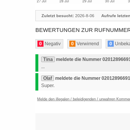
Zuletzt besucht:
2026-8-06
Aufrufe letzte
BEWERTUNGEN ZUR RUFNUMMER:
0
Negativ
0
Verwirrend
0
Unbeka
Tina
meldete die Nummer 02012896691 
...
Olaf
meldete die Nummer 02012896691 
Super.
Melde den illegalen / beleidigenden / unwahren Komme