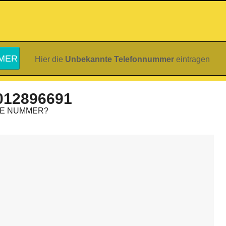
Hier die
Unbekannte Telefonnummer
eintragen
012896691
IE NUMMER?