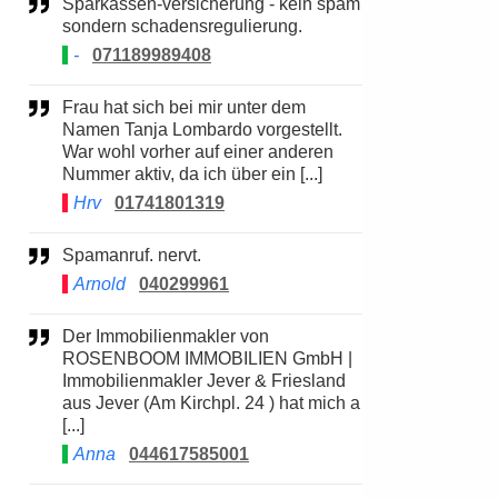
Sparkassen-versicherung - kein spam
sondern schadensregulierung.
-
071189989408
Frau hat sich bei mir unter dem
Namen Tanja Lombardo vorgestellt.
War wohl vorher auf einer anderen
Nummer aktiv, da ich über ein [...]
Hrv
01741801319
Spamanruf. nervt.
Arnold
040299961
Der Immobilienmakler von
ROSENBOOM IMMOBILIEN GmbH |
Immobilienmakler Jever & Friesland
aus Jever (Am Kirchpl. 24 ) hat mich a
[...]
Anna
044617585001