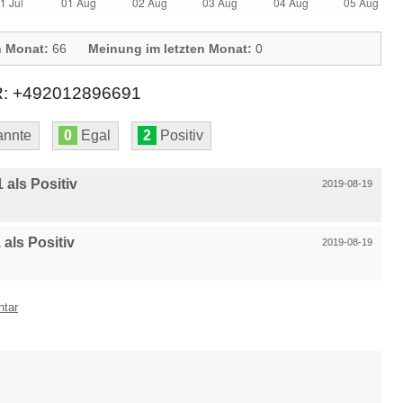
n Monat:
66
Meinung im letzten Monat:
0
 +492012896691
nnte
0
Egal
2
Positiv
als Positiv
2019-08-19
als Positiv
2019-08-19
ntar