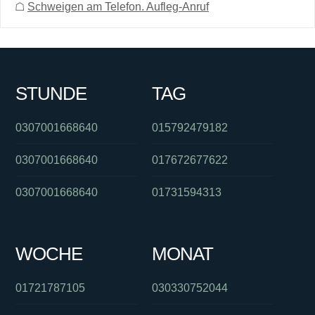
☖
Schweigen am Telefon. Aufleg-Anruf
STUNDE
TAG
0307001668640
015792479182
0307001668640
017672677622
0307001668640
01731594313
WOCHE
MONAT
01721787105
030330752044