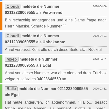
Cloudi
meldete die Nummer
2020-04-06
02112339069555 als Verwirrend
Bin rechtzeitig rangegangen und eine Dame fragte nach
Herrn Manske. Schräge Nummer ^^
Cloudi
meldete die Nummer
2020-04-01
02112339069555 als Unbekannte
Anruf verpasst, Kontrolle durch diese Seite, statt Rückruf
Moep
meldete die Nummer
2020-04-01
02112339069555 als Egal
Anruf von dieser Nummer, war aber niemand dran. Fritzbox
zeigte zusaätzlich 04023648550 an
Ralle
meldete die Nummer 02112339069555
2020-03-31
als Egal
Hat heute angerufen. Ich abgenommen, "Hallo..." gesagt
(ohne meinen Namen zu nennen), nichts zu hören,