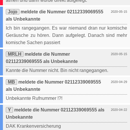
atmen und dann wurde direkt aufgelegt.
Jojo
meldete die Nummer 02112339069555
2020-05-15
als Unbekannte
Ich bin rangegangen. Es war niemand dran nur komische
Geräusche zu hören. Dann aufgelegt. Danach sind mehr
komische Sachen passiert
MRLH
meldete die Nummer
2020-05-15
02112339069555 als Unbekannte
Kannte die Nummer nicht. Bin nicht rangegangen.
MB
meldete die Nummer 02112339069555
2020-04-29
als Unbekannte
Unbekannte Rufnummer !?!
Y
meldete die Nummer 02112339069555 als
2020-04-22
Unbekannte
DAK Krankenversicherung