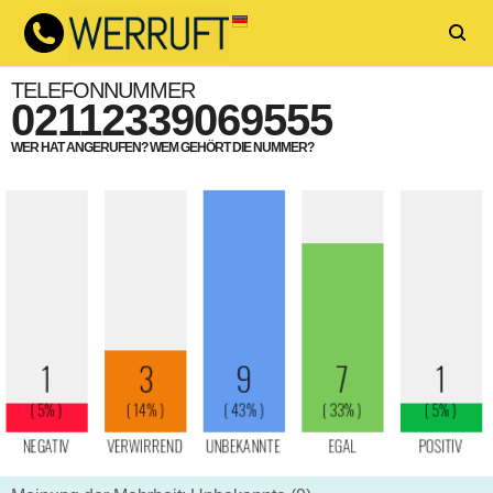
TELEFONNUMMER
02112339069555
WER HAT ANGERUFEN? WEM GEHÖRT DIE NUMMER?