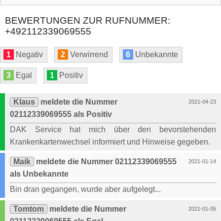
BEWERTUNGEN ZUR RUFNUMMER:
+492112339069555
1
Negativ
2
Verwirrend
6
Unbekannte
3
Egal
1
Positiv
Klaus
meldete die Nummer
2021-04-23
02112339069555 als Positiv
DAK Service hat mich über den bevorstehenden
Krankenkartenwechsel informiert und Hinweise gegeben.
Maik
meldete die Nummer 02112339069555
2021-01-14
als Unbekannte
Bin dran gegangen, wurde aber aufgelegt...
Tomtom
meldete die Nummer
2021-01-05