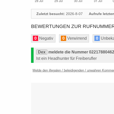
Zuletzt besucht:
2026-8-07
Aufrufe letzte
BEWERTUNGEN ZUR RUFNUMMER: 
0
Negativ
0
Verwirrend
0
Unbeka
Dex
meldete die Nummer 022178804626
Ist ein Headhunter für Freiberufler
Melde den illegalen / beleidigenden / unwahren Komme