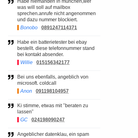
Habe niemanden in münchen,wer
was will soll auf mailbox
sprechen.anrufe nicht angenommen
und dazu nummer blockiert.
Bonobo
0891247114371
Habe ein batterietester bei ebay
bestellt. diese telefonnummer stand
bei kontakt absender.
Willie
015156342177
Bei uns ebenfalls, angeblich von
microsoft. coldcall
Anon
091198104957
Ki stimme, etwas mit "beraten zu
lassen"
GC
024198090247
Angeblicher datenklau, ein spam