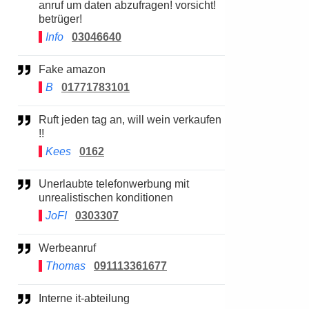
anruf um daten abzufragen! vorsicht!
betrüger!
Info
03046640
Fake amazon
B
01771783101
Ruft jeden tag an, will wein verkaufen
!!
Kees
0162
Unerlaubte telefonwerbung mit
unrealistischen konditionen
JoFI
0303307
Werbeanruf
Thomas
091113361677
Interne it-abteilung