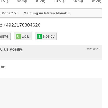
n Monat:
57
Meinung im letzten Monat:
0
+4922178804626
nnte
0
Egal
1
Positiv
 als Positiv
2026-05-11
ntar