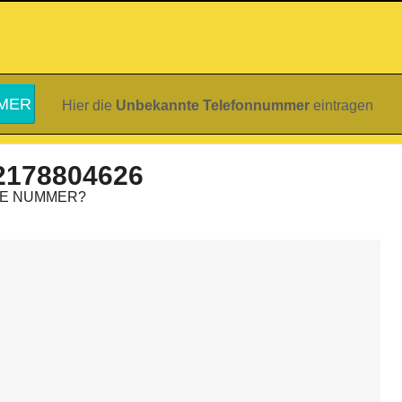
Hier die
Unbekannte Telefonnummer
eintragen
2178804626
IE NUMMER?