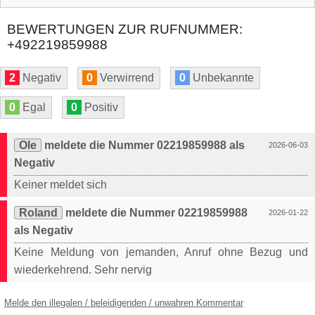
BEWERTUNGEN ZUR RUFNUMMER:
+492219859988
2
Negativ
0
Verwirrend
0
Unbekannte
0
Egal
0
Positiv
Ole
meldete die Nummer 02219859988 als
2026-06-03
Negativ
Keiner meldet sich
Roland
meldete die Nummer 02219859988
2026-01-22
als Negativ
Keine Meldung von jemanden, Anruf ohne Bezug und
wiederkehrend. Sehr nervig
Melde den illegalen / beleidigenden / unwahren Kommentar