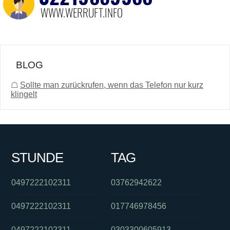
BLOG
☖
Sollte man zurückrufen, wenn das Telefon nur kurz
klingelt
STUNDE
TAG
0497222102311
03762942622
0497222102311
017746978456
0497222102311
0303300605913