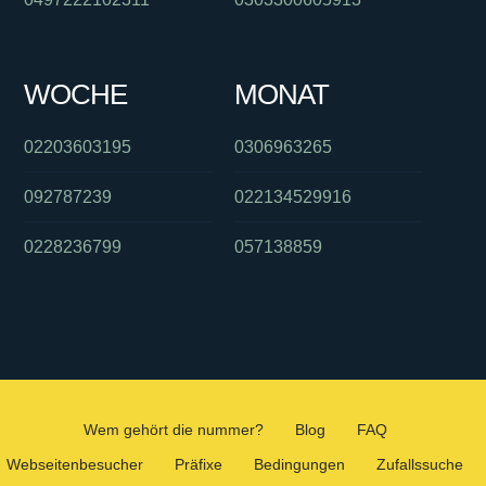
WOCHE
MONAT
02203603195
0306963265
092787239
022134529916
0228236799
057138859
Wem gehört die nummer?
Blog
FAQ
Webseitenbesucher
Präfixe
Bedingungen
Zufallssuche