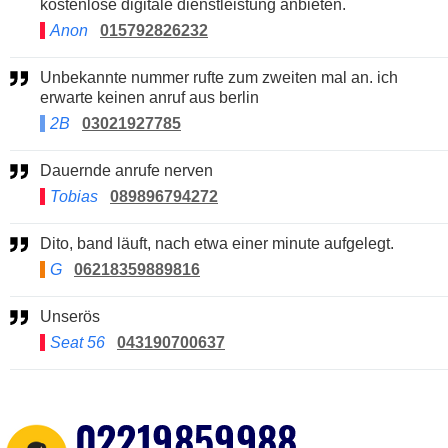
kostenlose digitale dienstleistung anbieten.
Anon
015792826232
Unbekannte nummer rufte zum zweiten mal an. ich
erwarte keinen anruf aus berlin
2B
03021927785
Dauernde anrufe nerven
Tobias
089896794272
Dito, band läuft, nach etwa einer minute aufgelegt.
G
06218359889816
Unserös
Seat 56
043190700637