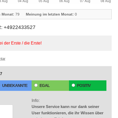
n Monat:
79
Meinung im letzten Monat:
0
 +4922433527
ei der Erste / die Erste!
ntar
7
UNBEKANNTE
EGAL
POSITIV
Info:
Unsere Service kann nur dank seiner
User funktionieren, die ihr Wissen über