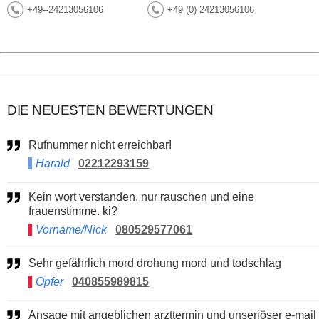
+49--24213056106
+49 (0) 24213056106
DIE NEUESTEN BEWERTUNGEN
Rufnummer nicht erreichbar!
Harald
02212293159
Kein wort verstanden, nur rauschen und eine
frauenstimme. ki?
Vorname/Nick
080529577061
Sehr gefährlich mord drohung mord und todschlag
Opfer
040855989815
Ansage mit angeblichen arzttermin und unseriöser e-mail