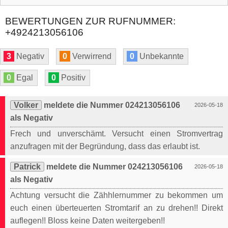
BEWERTUNGEN ZUR RUFNUMMER:
+4924213056106
3
Negativ
0
Verwirrend
0
Unbekannte
0
Egal
0
Positiv
Volker
meldete die Nummer 024213056106
2026-05-18
als Negativ
Frech und unverschämt. Versucht einen Stromvertrag
anzufragen mit der Begründung, dass das erlaubt ist.
Patrick
meldete die Nummer 024213056106
2026-05-18
als Negativ
Achtung versucht die Zähhlernummer zu bekommen um
euch einen überteuerten Stromtarif an zu drehen!! Direkt
auflegen!! Bloss keine Daten weitergeben!!