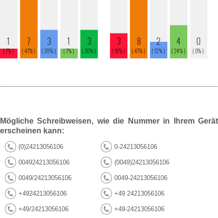
Mögliche Schreibweisen, wie die Nummer in Ihrem Gerät
erscheinen kann:
(0)24213056106
0-24213056106
004924213056106
(0049)24213056106
0049/24213056106
0049-24213056106
+4924213056106
+49 24213056106
+49/24213056106
+49-24213056106