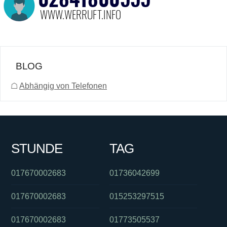
BLOG
☖
Abhängig von Telefonen
STUNDE
TAG
017670002683
01736042699
017670002683
015253297515
017670002683
01773505537