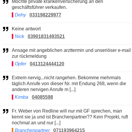
Möchte private krankenversicherung an den
geschäftsführer verkaufen.
Dehy
033198229977
Keine antwort
Nick
03901831493521
Ansage mit angeblichen arzttermin und unseriöser e-mail
zur rückmeldung
Opfer
0413124444120
Extrem nervig...nicht rangehen. Bekomme mehrmals
täglich Anrufe von dieser Nr. mit Endung 268, wenn die
anderen nervigen Anrufe m [...]
Kimba
04085598
Fr. Weber von Redline will nur mit GF sprechen, man
kennt sie ja und ist Branchenpartner?? Kein Projekt, ruft
nochmal an und nur [...]
Branchenpartner
071193964215