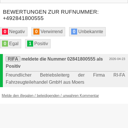
BEWERTUNGEN ZUR RUFNUMMER:
+492841800555
0
Negativ
0
Verwirrend
0
Unbekannte
0
Egal
1
Positiv
RIFA
meldete die Nummer 02841800555 als
2026-04-23
Positiv
Freundlicher Betriebsleiterg der Firma RI-FA
Fahrzeugteilehandel GmbH aus Moers
Melde den illegalen / beleidigenden / unwahren Kommentar