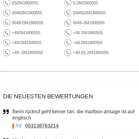
(0)2841800555
0-2841800555
00492841800555
(0049)2841800555
0049/2841800555
0049-2841800555
+492841800555
+49 2841800555
+49/2841800555
+49-2841800555
+49--2841800555
+49 (0) 2841800555
DIE NEUESTEN BEWERTUNGEN
Beim rückruf geht keiner ran, die mailbox-ansage ist auf
englisch
Yil
053138763214