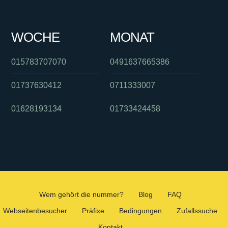
WOCHE
MONAT
015783707070
0491637665386
01737630412
0711333007
01628193134
01733424458
Wem gehört die nummer?
Blog
FAQ
Webseitenbesucher
Präfixe
Bedingungen
Zufallssuche
Kontakt