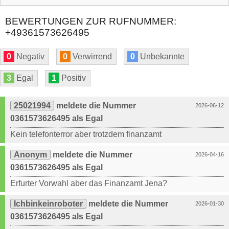
BEWERTUNGEN ZUR RUFNUMMER:
+49361573626495
0
Negativ
0
Verwirrend
0
Unbekannte
3
Egal
1
Positiv
25021994
meldete die Nummer
2026-06-12
0361573626495 als Egal
Kein telefonterror aber trotzdem finanzamt
Anonym
meldete die Nummer
2026-04-16
0361573626495 als Egal
Erfurter Vorwahl aber das Finanzamt Jena?
Ichbinkeinroboter
meldete die Nummer
2026-01-30
0361573626495 als Egal