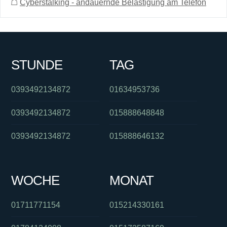
☖
Cyberstalking - andauernde Belästigung am Telefon
STUNDE
TAG
0393492134872
01634953736
0393492134872
015888648848
0393492134872
015888646132
WOCHE
MONAT
01711771154
015214330161