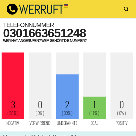
TELEFONNUMMER
0301663651248
WER HAT ANGERUFEN? WEM GEHÖRT DIE NUMMER?