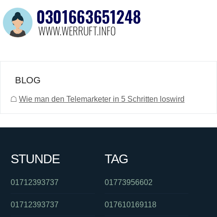
BLOG
☖
Wie man den Telemarketer in 5 Schritten loswird
STUNDE
TAG
01712393737
01773956602
01712393737
017610169118