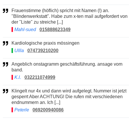
Frauenstimme (höflich) spricht mit Namen (!) an.
"Blindenwerkstatt". Habe zum x-ten mail aufgefordert von
der "Liste" zu streiche [...]
Mahl-sued
015888623349
Kardiologische praxis mössingen
Ullla
074739210200
Angeblich onstagramm geschäftsführung. ansage vom
band.
K.l.
032211074999
Klingelt nur 4x und dann wird aufgelegt. Nummer ist jetzt
gesperrt Aber ACHTUNG! Die rufen mit verschiedenen
endnummern an. Ich [...]
Peterle
069200940086