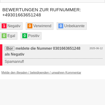
BEWERTUNGEN ZUR RUFNUMMER:
+49301663651248
1
Negativ
0
Verwirrend
0
Unbekannte
0
Egal
0
Positiv
Bor
meldete die Nummer 0301663651248
2025-06-12
als Negativ
Spamanruf!
Melde den illegalen / beleidigenden / unwahren Kommentar