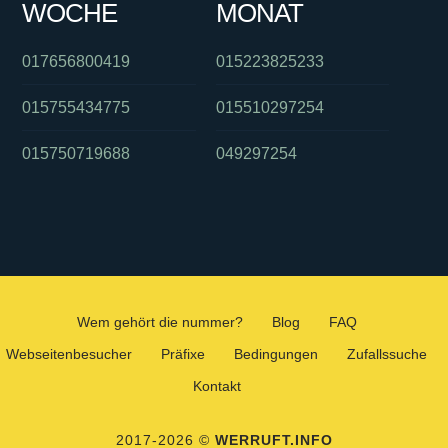
WOCHE
MONAT
017656800419
015223825233
015755434775
015510297254
015750719688
049297254
Wem gehört die nummer?
Blog
FAQ
Webseitenbesucher
Präfixe
Bedingungen
Zufallssuche
Kontakt
2017-2026 ©
WERRUFT.INFO