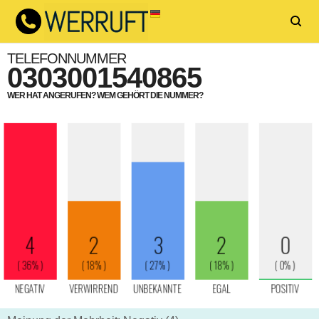
TELEFONNUMMER
0303001540865
WER HAT ANGERUFEN? WEM GEHÖRT DIE NUMMER?