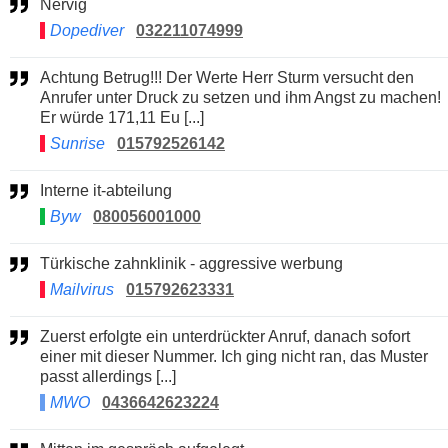
Nervig
Dopediver
032211074999
Achtung Betrug!!! Der Werte Herr Sturm versucht den
Anrufer unter Druck zu setzen und ihm Angst zu machen!
Er würde 171,11 Eu [...]
Sunrise
015792526142
Interne it-abteilung
Byw
080056001000
Türkische zahnklinik - aggressive werbung
Mailvirus
015792623331
Zuerst erfolgte ein unterdrückter Anruf, danach sofort
einer mit dieser Nummer. Ich ging nicht ran, das Muster
passt allerdings [...]
MWO
0436642623224