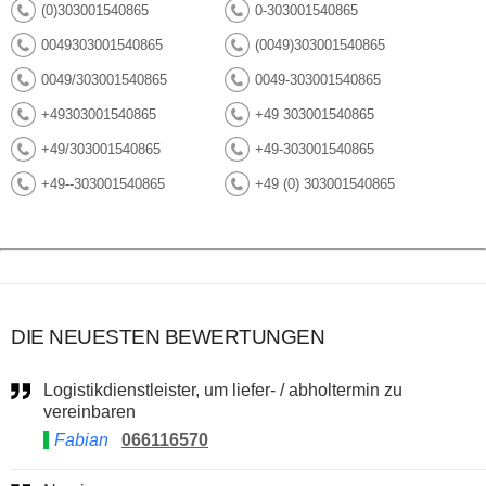
(0)303001540865
0-303001540865
0049303001540865
(0049)303001540865
0049/303001540865
0049-303001540865
+49303001540865
+49 303001540865
+49/303001540865
+49-303001540865
+49--303001540865
+49 (0) 303001540865
DIE NEUESTEN BEWERTUNGEN
Logistikdienstleister, um liefer- / abholtermin zu
vereinbaren
Fabian
066116570