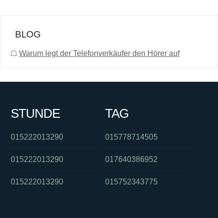
BLOG
☖
Warum legt der Telefonverkäufer den Hörer auf
STUNDE
TAG
015222013290
015778714505
015222013290
017640386952
015222013290
015752343775