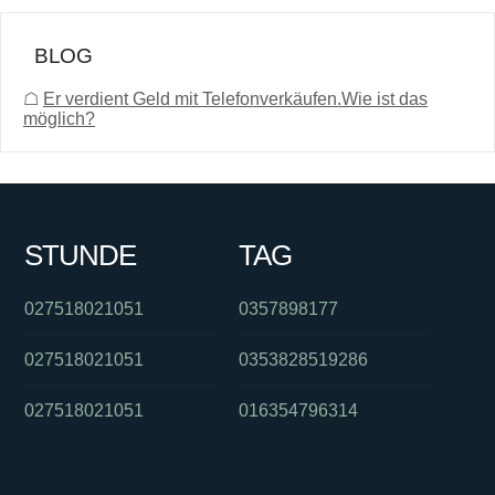
BLOG
☖
Er verdient Geld mit Telefonverkäufen.Wie ist das
möglich?
STUNDE
TAG
027518021051
0357898177
027518021051
0353828519286
027518021051
016354796314