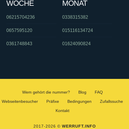
WOCHE
MONAT
06215704236
0338315382
0657595120
015116134724
0361748843
01624090824
Wem gehört die nummer?
Blog
FAQ
Webseitenbesucher
Präfixe
Bedingungen
Zufallssuche
Kontakt
2017-2026 ©
WERRUFT.INFO