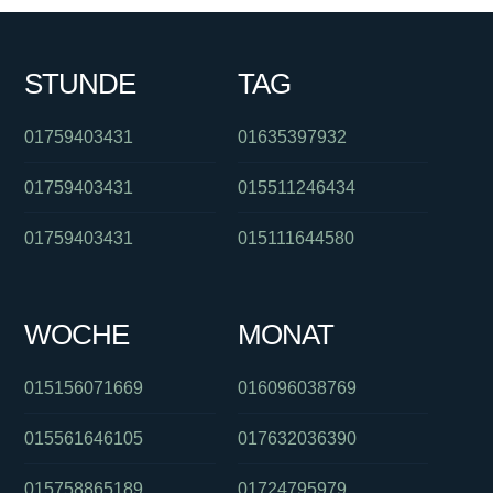
STUNDE
TAG
01759403431
01635397932
01759403431
015511246434
01759403431
015111644580
WOCHE
MONAT
015156071669
016096038769
015561646105
017632036390
015758865189
01724795979