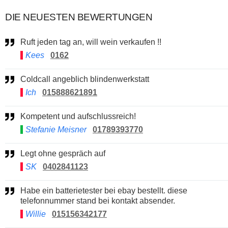
DIE NEUESTEN BEWERTUNGEN
Ruft jeden tag an, will wein verkaufen !!
Kees
0162
Coldcall angeblich blindenwerkstatt
Ich
015888621891
Kompetent und aufschlussreich!
Stefanie Meisner
01789393770
Legt ohne gespräch auf
SK
0402841123
Habe ein batterietester bei ebay bestellt. diese
telefonnummer stand bei kontakt absender.
Willie
015156342177