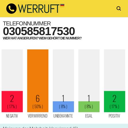
TELEFONNUMMER
030585817530
WER HAT ANGERUFEN? WEM GEHÖRT DIE NUMMER?