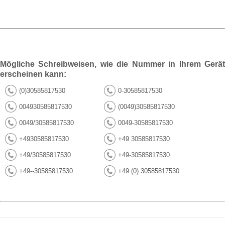
Mögliche Schreibweisen, wie die Nummer in Ihrem Gerät
erscheinen kann:
(0)30585817530
0-30585817530
004930585817530
(0049)30585817530
0049/30585817530
0049-30585817530
+4930585817530
+49 30585817530
+49/30585817530
+49-30585817530
+49--30585817530
+49 (0) 30585817530