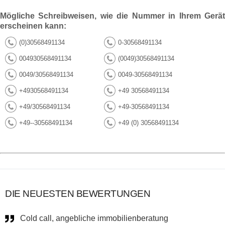
Mögliche Schreibweisen, wie die Nummer in Ihrem Gerät
erscheinen kann:
(0)30568491134
0-30568491134
004930568491134
(0049)30568491134
0049/30568491134
0049-30568491134
+4930568491134
+49 30568491134
+49/30568491134
+49-30568491134
+49--30568491134
+49 (0) 30568491134
DIE NEUESTEN BEWERTUNGEN
Cold call, angebliche immobilienberatung