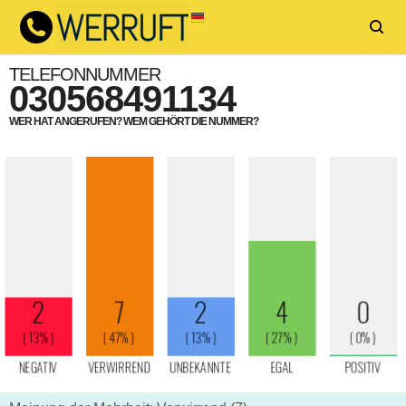
TELEFONNUMMER
030568491134
WER HAT ANGERUFEN? WEM GEHÖRT DIE NUMMER?