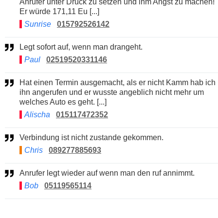
Anrufer unter Druck zu setzen und ihm Angst zu machen!
Er würde 171,11 Eu [...]
Sunrise
015792526142
Legt sofort auf, wenn man drangeht.
Paul
02519520331146
Hat einen Termin ausgemacht, als er nicht Kamm hab ich
ihn angerufen und er wusste angeblich nicht mehr um
welches Auto es geht. [...]
Alischa
015117472352
Verbindung ist nicht zustande gekommen.
Chris
089277885693
Anrufer legt wieder auf wenn man den ruf annimmt.
Bob
05119565114