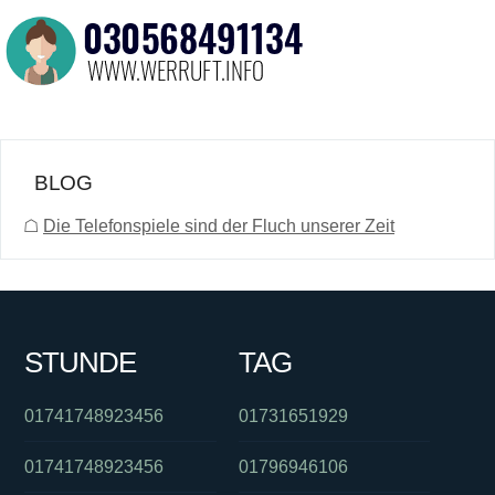
BLOG
☖
Die Telefonspiele sind der Fluch unserer Zeit
STUNDE
TAG
01741748923456
01731651929
01741748923456
01796946106