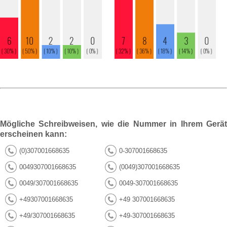
Mögliche Schreibweisen, wie die Nummer in Ihrem Gerät
erscheinen kann:
(0)307001668635
0-307001668635
0049307001668635
(0049)307001668635
0049/307001668635
0049-307001668635
+49307001668635
+49 307001668635
+49/307001668635
+49-307001668635