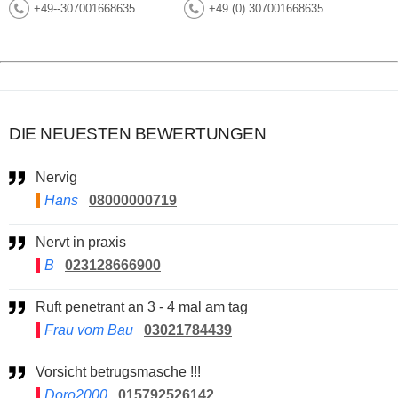
+49--307001668635
+49 (0) 307001668635
DIE NEUESTEN BEWERTUNGEN
Nervig
Hans
08000000719
Nervt in praxis
B
023128666900
Ruft penetrant an 3 - 4 mal am tag
Frau vom Bau
03021784439
Vorsicht betrugsmasche !!!
Doro2000
015792526142