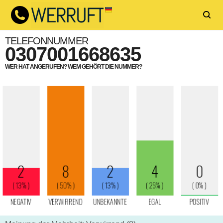
TELEFONNUMMER
0307001668635
WER HAT ANGERUFEN? WEM GEHÖRT DIE NUMMER?