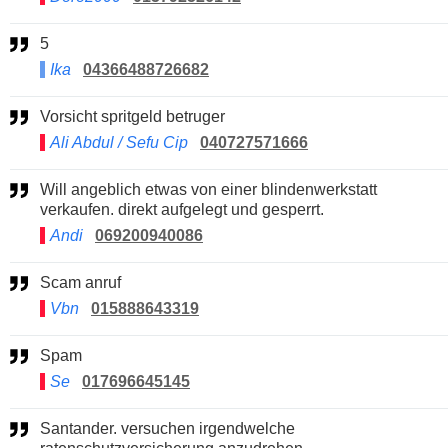
5
Ika
04366488726682
Vorsicht spritgeld betruger
Ali Abdul / Sefu Cip
040727571666
Will angeblich etwas von einer blindenwerkstatt
verkaufen. direkt aufgelegt und gesperrt.
Andi
069200940086
Scam anruf
Vbn
015888643319
Spam
Se
017696645145
Santander. versuchen irgendwelche