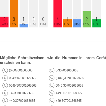
Mögliche Schreibweisen, wie die Nummer in Ihrem Gerät
erscheinen kann:
(0)307001668665
0-307001668665
0049307001668665
(0049)307001668665
0049/307001668665
0049-307001668665
+49307001668665
+49 307001668665
+49/307001668665
+49-307001668665