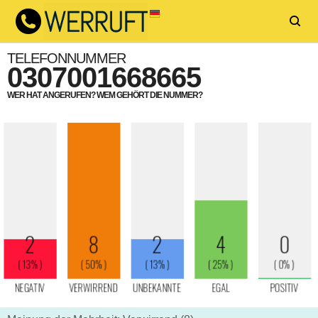
TELEFONNUMMER
0307001668665
WER HAT ANGERUFEN? WEM GEHÖRT DIE NUMMER?