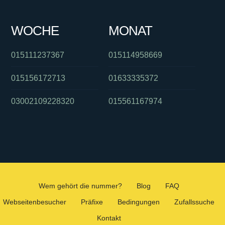
WOCHE
MONAT
015111237367
015114958669
015156172713
01633335372
03002109228320
015561167974
Wem gehört die nummer?
Blog
FAQ
Webseitenbesucher
Präfixe
Bedingungen
Zufallssuche
Kontakt