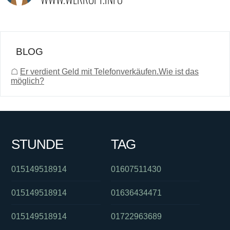
BLOG
☖
Er verdient Geld mit Telefonverkäufen.Wie ist das
möglich?
STUNDE
TAG
015149518914
01607511430
015149518914
01636434471
015149518914
01722963689