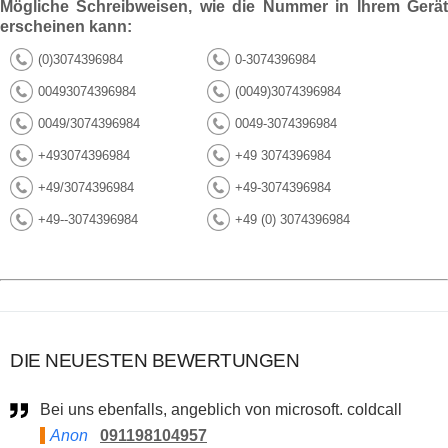
Mögliche Schreibweisen, wie die Nummer in Ihrem Gerät
erscheinen kann:
(0)3074396984
0-3074396984
00493074396984
(0049)3074396984
0049/3074396984
0049-3074396984
+493074396984
+49 3074396984
+49/3074396984
+49-3074396984
+49--3074396984
+49 (0) 3074396984
DIE NEUESTEN BEWERTUNGEN
Bei uns ebenfalls, angeblich von microsoft. coldcall
Anon
091198104957