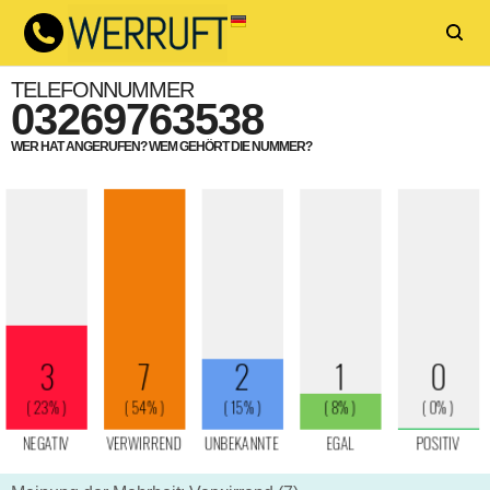
TELEFONNUMMER
03269763538
WER HAT ANGERUFEN? WEM GEHÖRT DIE NUMMER?