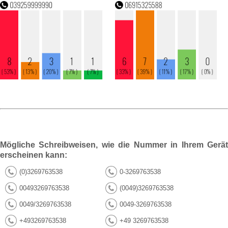
Mögliche Schreibweisen, wie die Nummer in Ihrem Gerät
erscheinen kann:
(0)3269763538
0-3269763538
00493269763538
(0049)3269763538
0049/3269763538
0049-3269763538
+493269763538
+49 3269763538