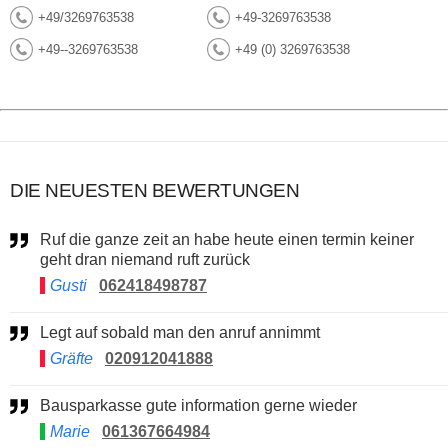
+49/3269763538
+49-3269763538
+49--3269763538
+49 (0) 3269763538
DIE NEUESTEN BEWERTUNGEN
Ruf die ganze zeit an habe heute einen termin keiner
geht dran niemand ruft zurück
Gusti
062418498787
Legt auf sobald man den anruf annimmt
Gräfte
020912041888
Bausparkasse gute information gerne wieder
Marie
061367664984