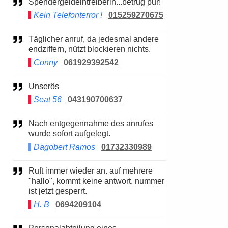
Spendergeldeintreiberin...betrug pur!
Kein Telefonterror !
015259270675
Täglicher anruf, da jedesmal andere
endziffern, nützt blockieren nichts.
Conny
061929392542
Unserös
Seat 56
043190700637
Nach entgegennahme des anrufes
wurde sofort aufgelegt.
Dagobert Ramos
01732330989
Ruft immer wieder an. auf mehrere
"hallo", kommt keine antwort. nummer
ist jetzt gesperrt.
H. B
0694209104