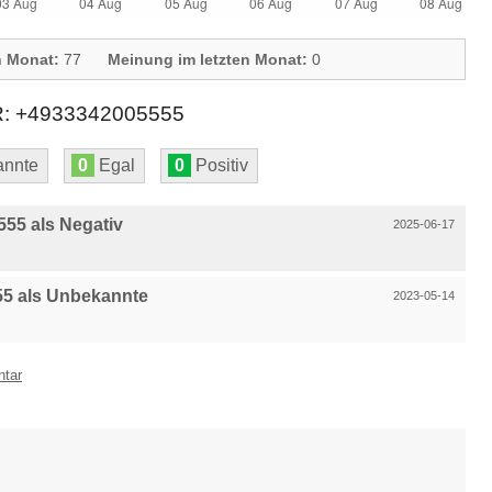
n Monat:
77
Meinung im letzten Monat:
0
+4933342005555
nnte
0
Egal
0
Positiv
55 als Negativ
2025-06-17
5 als Unbekannte
2023-05-14
ntar