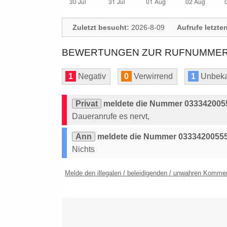
Zuletzt besucht:
2026-8-09
Aufrufe letzte
BEWERTUNGEN ZUR RUFNUMMER: 
1
Negativ
0
Verwirrend
1
Unbeka
Privat
meldete die Nummer 0333420055
Daueranrufe es nervt,
Ann
meldete die Nummer 03334200555
Nichts
Melde den illegalen / beleidigenden / unwahren Komme