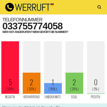
TELEFONNUMMER
033755774058
WER HAT ANGERUFEN? WEM GEHÖRT DIE NUMMER?