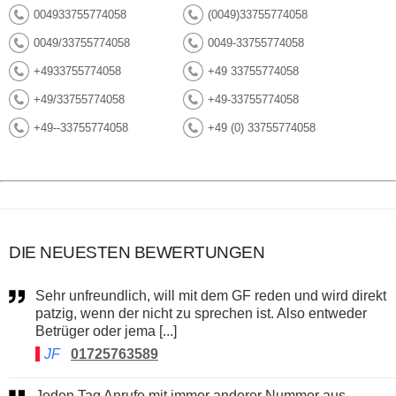
004933755774058
(0049)33755774058
0049/33755774058
0049-33755774058
+4933755774058
+49 33755774058
+49/33755774058
+49-33755774058
+49--33755774058
+49 (0) 33755774058
DIE NEUESTEN BEWERTUNGEN
Sehr unfreundlich, will mit dem GF reden und wird direkt
patzig, wenn der nicht zu sprechen ist. Also entweder
Betrüger oder jema [...]
JF
01725763589
Jeden Tag Anrufe mit immer anderer Nummer aus