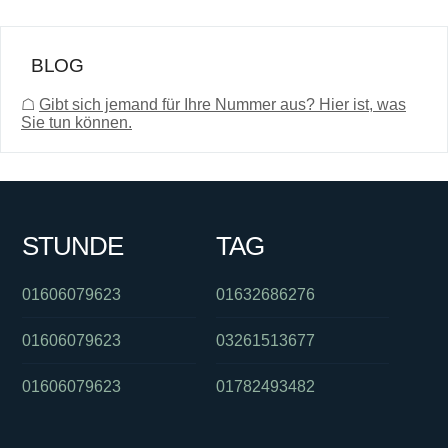
BLOG
☖
Gibt sich jemand für Ihre Nummer aus? Hier ist, was
Sie tun können.
STUNDE
TAG
01606079623
01632686276
01606079623
03261513677
01606079623
01782493482