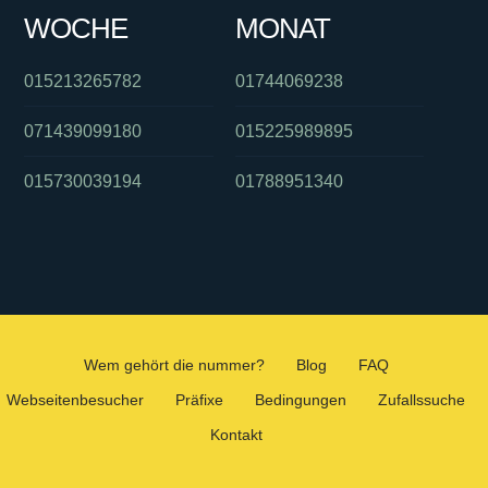
WOCHE
MONAT
015213265782
01744069238
071439099180
015225989895
015730039194
01788951340
Wem gehört die nummer?
Blog
FAQ
Webseitenbesucher
Präfixe
Bedingungen
Zufallssuche
Kontakt