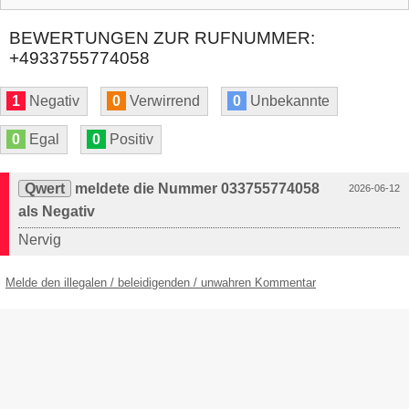
BEWERTUNGEN ZUR RUFNUMMER:
+4933755774058
1
Negativ
0
Verwirrend
0
Unbekannte
0
Egal
0
Positiv
Qwert
meldete die Nummer 033755774058
2026-06-12
als Negativ
Nervig
Melde den illegalen / beleidigenden / unwahren Kommentar