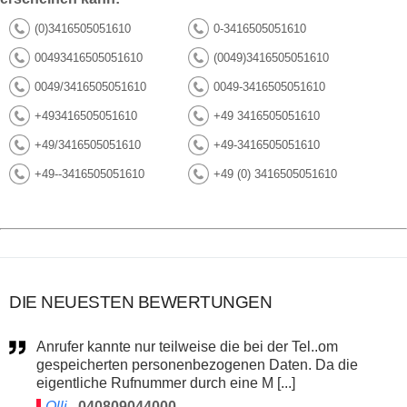
(0)3416505051610
0-3416505051610
00493416505051610
(0049)3416505051610
0049/3416505051610
0049-3416505051610
+493416505051610
+49 3416505051610
+49/3416505051610
+49-3416505051610
+49--3416505051610
+49 (0) 3416505051610
DIE NEUESTEN BEWERTUNGEN
Anrufer kannte nur teilweise die bei der Tel..om
gespeicherten personenbezogenen Daten. Da die
eigentliche Rufnummer durch eine M [...]
Olli
040809044000