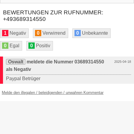
BEWERTUNGEN ZUR RUFNUMMER:
+493689314550
1
Negativ
0
Verwirrend
0
Unbekannte
0
Egal
0
Positiv
Oswalt
meldete die Nummer 03689314550
2025-04-18
als Negativ
Paypal Betrüger
Melde den illegalen / beleidigenden / unwahren Kommentar