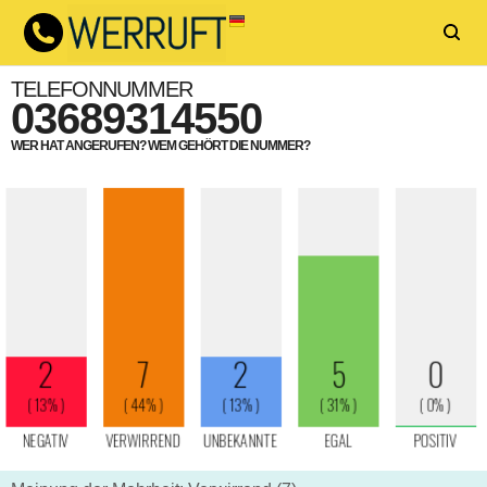
TELEFONNUMMER
03689314550
WER HAT ANGERUFEN? WEM GEHÖRT DIE NUMMER?