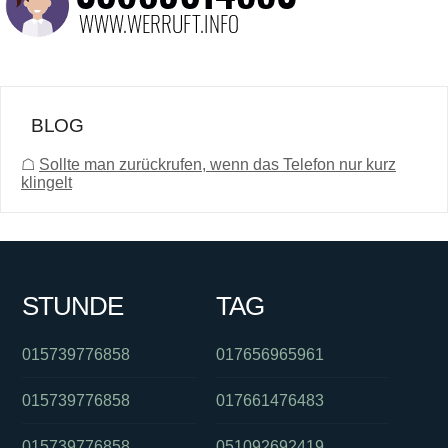
BLOG
☖
Sollte man zurückrufen, wenn das Telefon nur kurz
klingelt
STUNDE
TAG
015739776858
017656965961
015739776858
017661476483
015739776858
051092692419