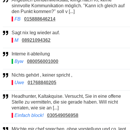
sinnvolle Kommunikation möglich. "Kann ich gleich auf
den Punkt kommen?" soll v [...]
FB
015888646214
Sagt nix leg wieder auf.
M
08921094362
Interne it-abteilung
Byw
080056001000
Nichts gehört , keiner spricht ,
Uwe
01768840205
Headhunter, Kaltakquise. Versucht, Sie in eine offene
Stelle zu vermitteln, die sie gerade haben. Will nicht
verraten, wie sie an [...]
Einfach block!
030549056958
Möchte mir chef sprechen, ohne vorstellung und co. legt