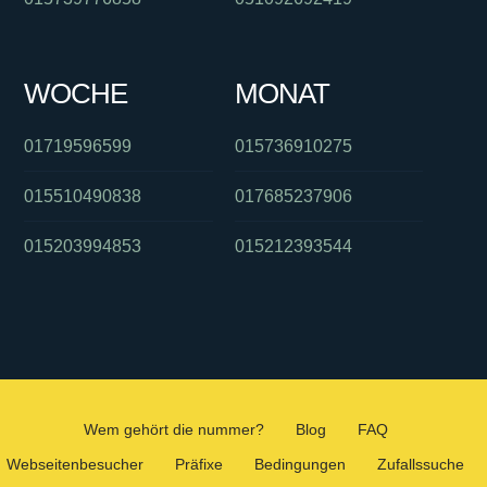
WOCHE
MONAT
01719596599
015736910275
015510490838
017685237906
015203994853
015212393544
Wem gehört die nummer?
Blog
FAQ
Webseitenbesucher
Präfixe
Bedingungen
Zufallssuche