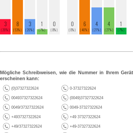
Mögliche Schreibweisen, wie die Nummer in Ihrem Gerät
erscheinen kann:
(0)37327322624
0-37327322624
004937327322624
(0049)37327322624
0049/37327322624
0049-37327322624
+4937327322624
+49 37327322624
+49/37327322624
+49-37327322624