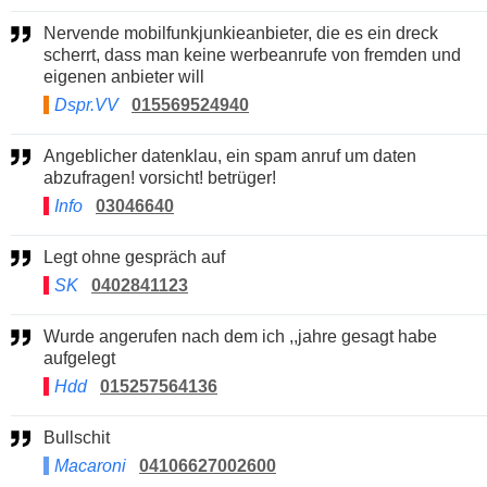
Nervende mobilfunkjunkieanbieter, die es ein dreck
scherrt, dass man keine werbeanrufe von fremden und
eigenen anbieter will
Dspr.VV
015569524940
Angeblicher datenklau, ein spam anruf um daten
abzufragen! vorsicht! betrüger!
Info
03046640
Legt ohne gespräch auf
SK
0402841123
Wurde angerufen nach dem ich ,,jahre gesagt habe
aufgelegt
Hdd
015257564136
Bullschit
Macaroni
04106627002600