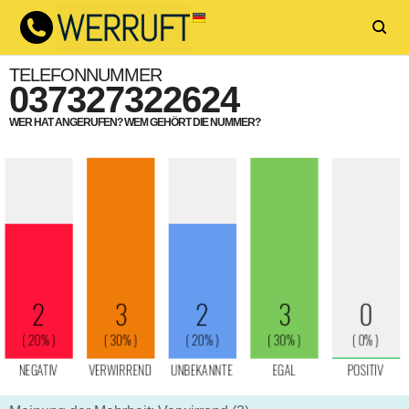
TELEFONNUMMER
037327322624
WER HAT ANGERUFEN? WEM GEHÖRT DIE NUMMER?