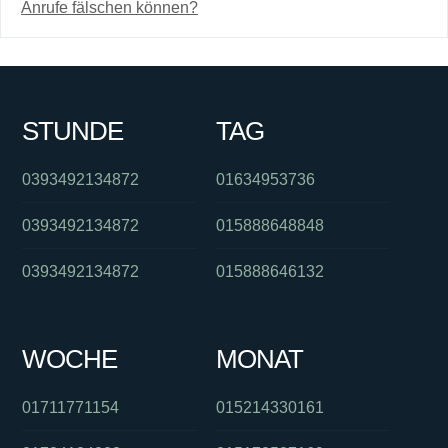
Anrufe fälschen können?
STUNDE
TAG
0393492134872
01634953736
0393492134872
015888648848
0393492134872
015888646132
WOCHE
MONAT
01711771154
015214330161