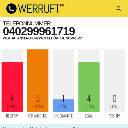
TELEFONNUMMER
040299961719
WER HAT ANGERUFEN? WEM GEHÖRT DIE NUMMER?