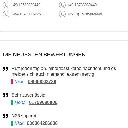
+49/15785069449
+49-15785069449
+49--15785069449
+49 (0) 15785069449
DIE NEUESTEN BEWERTUNGEN
Ruft jeden tag an. hinterlässt keine nachricht und es
meldet sich auch niemand. extrem nervig.
Nick.
08000003739
Sehr zuverlässig.
Mona
01759680800
N26 support
Nick
030364286880