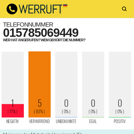
TELEFONNUMMER
015785069449
WER HAT ANGERUFEN? WEM GEHÖRT DIE NUMMER?