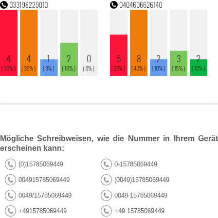
Mögliche Schreibweisen, wie die Nummer in Ihrem Gerät
erscheinen kann:
(0)15785069449
0-15785069449
004915785069449
(0049)15785069449
0049/15785069449
0049-15785069449
+4915785069449
+49 15785069449