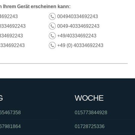
n Ihrem Gerät erscheinen kann:
4692243
004940334692243
0334692243
0049-40334692243
334692243
+49/40334692243
0334692243
+49 (0) 40334692243
G
WOCHE
65467358
015773844928
67981864
01728725336