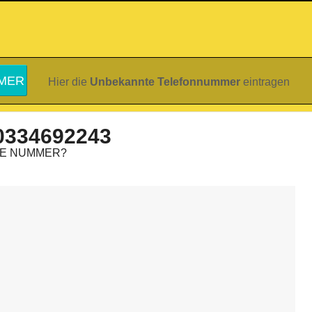
Hier die
Unbekannte Telefonnummer
eintragen
0334692243
IE NUMMER?