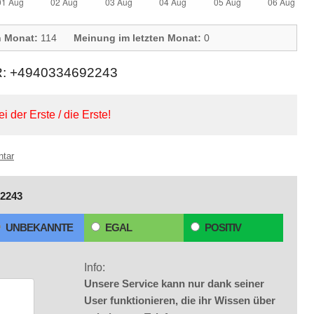
n Monat:
114
Meinung im letzten Monat:
0
+4940334692243
ei der Erste / die Erste!
ntar
2243
UNBEKANNTE
EGAL
POSITIV
Info:
Unsere Service kann nur dank seiner
User funktionieren, die ihr Wissen über