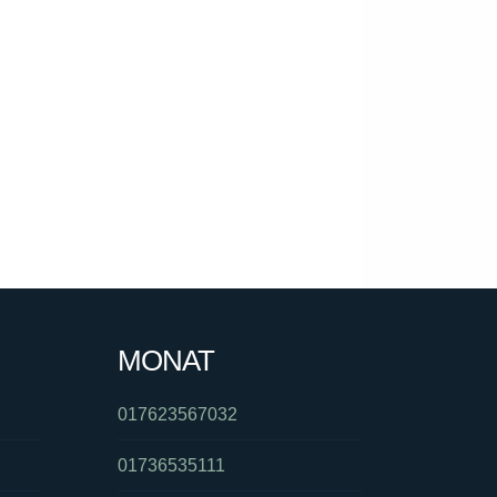
MONAT
017623567032
01736535111