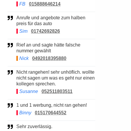
FB
015888646214
Anrufe und angebote zum halben
preis für das auto
Sim
01742692826
Rief an und sagte hätte falsche
nummer gewählt
Nick
0492018395880
Nicht rangehen! sehr unhöflich. wollte
nicht sagen um was es geht nur einen
kollegen sprechen.
Susanne
052511803511
1 und 1 werbung, nicht ran gehen!
Binny
015170644552
Sehr zuverlässig.