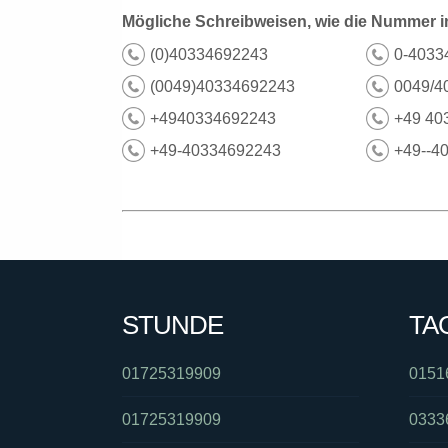
Mögliche Schreibweisen, wie die Nummer i
(0)40334692243
0-4033
(0049)40334692243
0049/4
+4940334692243
+49 40
+49-40334692243
+49--4
STUNDE
TA
01725319909
0151
01725319909
0333